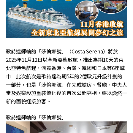
歌詩達郵輪的「莎倫娜號」（Costa Serena）將於
2025年11月12日以全新姿態啟航，推出為期10天的東
北亞特色航程，涵蓋香港、台灣、韓國和日本等6座城
市。此次航次是歌詩達為期5年的2億歐元升級計劃的
一部分，也是「莎倫娜號」在完成艙房、餐廳、中央大
堂及娛樂設施重裝優化後的首次公開亮相，將以煥然一
新的面貌迎接旅客。
歌詩達郵輪的「莎倫娜號」