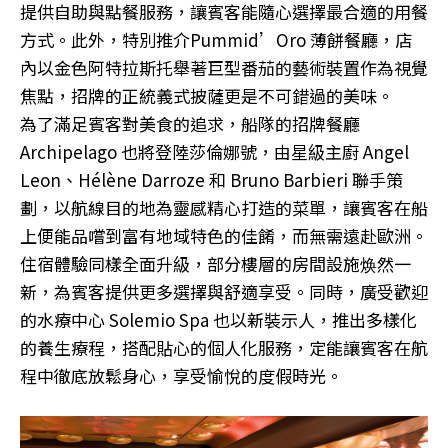
提供自助與點餐服務，讓賓客能隨心選擇最合適的用餐
方式。此外，特別推介Pummid’Oro 薄餅餐廳，店
內以金色阿特拉斯托舉著巨型番茄的藝術裝置作為視覺
焦點，招牌的正統義式披薩更是不可錯過的美味。
為了滿足賓客對美食的追求，船隊的招牌餐廳
Archipelago 也將登陸莎倫娜號，由星級主廚 Angel
Leon、Hélène Darroze 和 Bruno Barbieri 聯手策
劃，以航線目的地為靈感精心打造的菜單，讓賓客在船
上便能品嚐到富有地域特色的佳餚，而無需遠赴歐洲。
住宿體驗同樣全面升級，部分樓層的房間設施焕然一
新，為賓客提供更多選擇與舒適享受。同時，廣受歡迎
的水療中心 Solemio Spa 也以新裝示人，推出多樣化
的養生療程，搭配貼心的個人化服務，定能讓賓客在航
程中徹底放鬆身心，享受愉悅的度假時光。