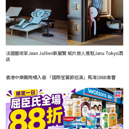
法國藝術家Jean Jullien新展覽 紙片旅人進駐Janu Tokyo酒
店
香港中樂團跨橋入島 「國際笙簧節巡演」馬灣1868奏響