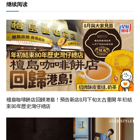
继续阅读
檀島咖啡餅店回歸港島！預告新店8月下旬太古重開 年初結
束80年歷史灣仔總店