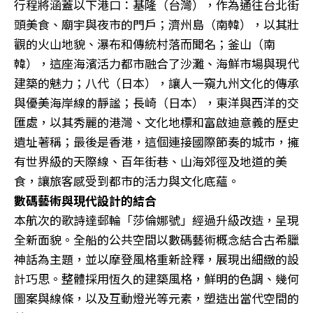
行程將涵蓋以下港口：基隆（台灣），作為通往台北街
頭美食、廟宇與夜市的門戶；濟州島（南韓），以其壯
觀的火山地貌、瀑布和傳統村落而聞名；釜山（南
韓），這座海濱活力都市融合了沙灘、海鮮市場與現代
建築的魅力；八代（日本），讓人一窺九州文化的傳承
與優美海岸線的靜謐；長崎（日本），東洋與西洋的交
匯處，以其秀麗的港灣、文化地標和富啟迪意義的歷史
遺址著稱；最後是香港，這個連接國際節奏的城市，擁
有世界級的天際線、百年街巷、山海郊徑及地道的美
食，讓旅客感受到都市的活力與文化底蘊。
數碼藝術與現代設計的結合
本航次的歌詩達郵輪「莎倫娜號」經過升級改造，呈現
全新面貌。全船的公共空間以數碼藝術概念結合古希臘
神話為主題，並以摩登風格重新詮釋，展現出細緻的設
計巧思。整體採用恆久的建築風格，鮮明的色調、幾何
圖案與線條，以及互動燈光等元素，塑造出當代空間的