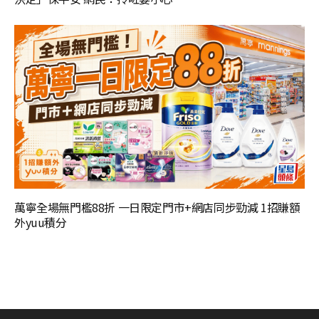
萬寧全場無門檻88折 一日限定門市+網店同步勁減 1招賺額
外yuu積分