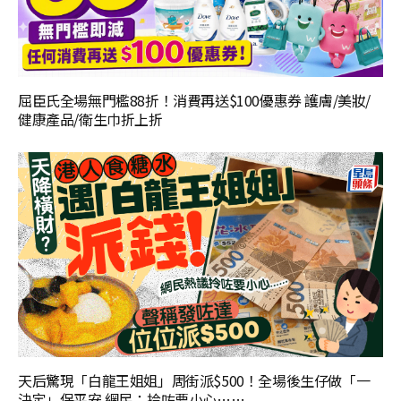
屈臣氏全場無門檻88折！消費再送$100優惠券 護膚/美妝/
健康產品/衛生巾折上折
天后驚現「白龍王姐姐」周街派$500！全場後生仔做「一
決定」保平安 網民：拎咗要小心……