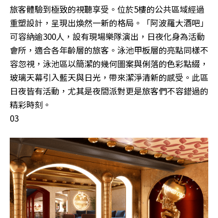
旅客體驗到極致的視聽享受。位於5樓的公共區域經過
重塑設計，呈現出煥然一新的格局。「阿波羅大酒吧」
可容納逾300人，設有現場樂隊演出，日夜化身為活動
會所，適合各年齡層的旅客。泳池甲板層的亮點同樣不
容忽視，泳池區以簡潔的幾何圖案與俐落的色彩點綴，
玻璃天幕引入藍天與日光，帶來潔淨清新的感受。此區
日夜皆有活動，尤其是夜間派對更是旅客們不容錯過的
精彩時刻。
03