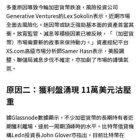
多重原因導致今輪加密貨幣跌浪，風險投資公司
Generative Ventures的Lex Sokolin表示，近期市場
全面去風險化。迷因幣或缺乏強勁基本面的資產首當其
衝。放寬監管、減息等積極因素已被反映，「（加密貨
幣）市場需要新的故事來保持動力。」資產經紀平台
XS.com高級市場分析師Samer Hasn表示，美股調
整、聯儲局減息步伐不確定，亦加劇了市場的謹慎氣
氛。
原因二：獲利盤湧現 11萬美元沽壓
重
據Glassnode數據顯示，不少加密貨幣的長期持有者近
期獲利離場，達前一周期頂峰時的水平。比特幣借貸機
構Ledn投資長John Glover亦指出，目前比特幣在