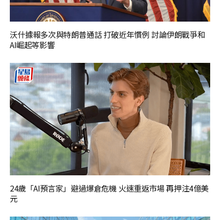
沃什據報多次與特朗普通話 打破近年慣例 討論伊朗戰爭和
AI崛起等影響
24歲「AI預言家」避過爆倉危機 火速重返市場 再押注4億美
元