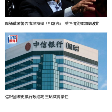
摩通戴蒙警告市場槓桿「相當高」 隱性借貸或加劇波動
信銀國際更換行政總裁 王珺威將接任