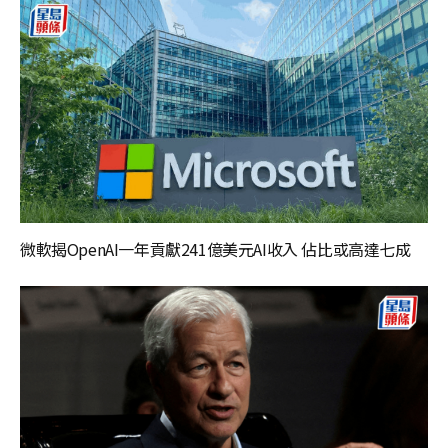
微軟揭OpenAI一年貢獻241億美元AI收入 佔比或高達七成