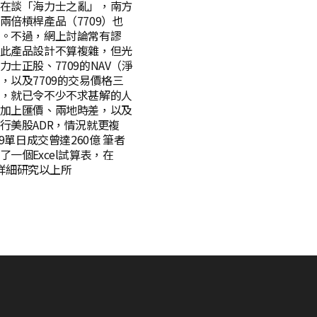
在談「海力士之亂」，南方
兩倍槓桿產品（7709）也
。不過，網上討論常有謬
此產品設計不算複雜，但光
力士正股、7709的NAV（淨
，以及7709的交易價格三
，就已令不少不求甚解的人
加上匯價、兩地時差，以及
行美股ADR，情況就更複
09單日成交曾達260億 筆者
了一個Excel試算表，在
on詳細研究以上所