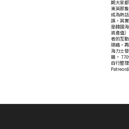
期大家都
東英那隻
成為熱話
誤，其實
是韓國海
資產值）
者的互動
頭痛。再
海力士發
雜。 77
自行整理
Patre