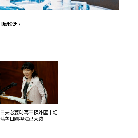
受到購物活力
日美必要時再干預外匯市場
沽空日圓押注已大減