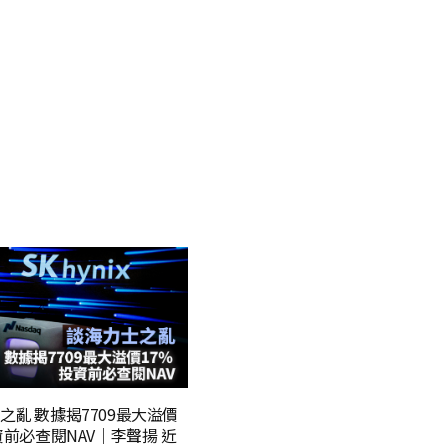
之亂 數據揭7709最大溢價
投資前必查閱NAV｜李聲揚 近