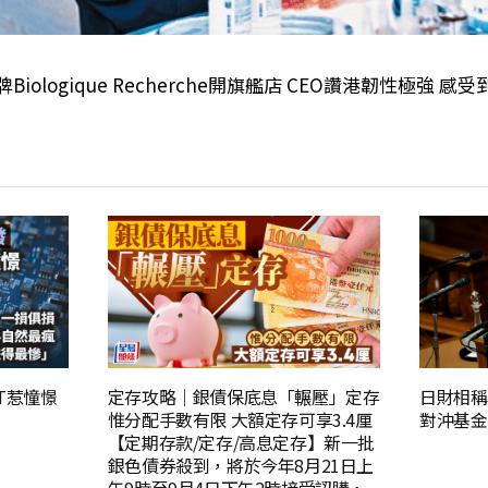
Biologique Recherche開旗艦店 CEO讚港韌性極強 感
AT惹憧憬
定存攻略｜銀債保底息「輾壓」定存
日財相稱
惟分配手數有限 大額定存可享3.4厘
對沖基金
【定期存款/定存/高息定存】新一批
銀色債券殺到，將於今年8月21日上