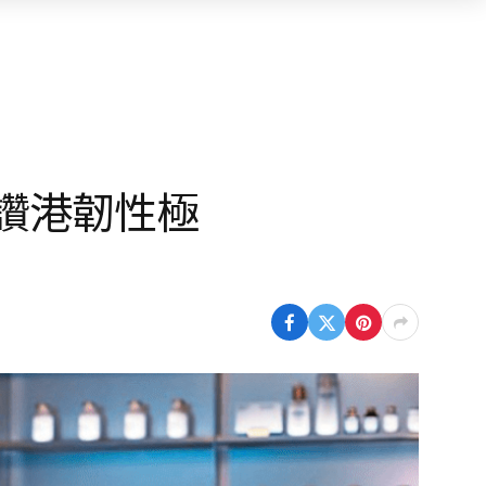
EO讚港韌性極