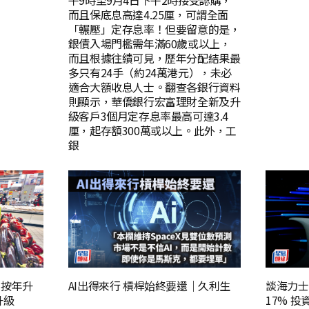
午9時至9月4日下午2時接受認購，
而且保底息高達4.25厘，可謂全面
「輾壓」定存息率！但要留意的是，
銀債入場門檻需年滿60歲或以上，
而且根據往績可見，歷年分配結果最
多只有24手（約24萬港元），未必
適合大額收息人士。翻查各銀行資料
則顯示，華僑銀行宏富理財全新及升
級客戶3個月定存息率最高可達3.4
厘，起存額300萬或以上。此外，工
銀
PI按年升
AI出得來行 槓桿始終要還｜久利生
談海力士
升級
17% 