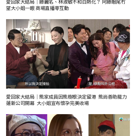
愛回家大結局｜滕麗名、林淑敏不和白熱化？ 阿滕眼尾冇
望大小姐一眼 商場直播零互動
愛回家大結局｜熊家成員因熊樹根決定留港 熊尚善助龍力
蓮新公司開幕 大小姐宣布懷孕完美收場