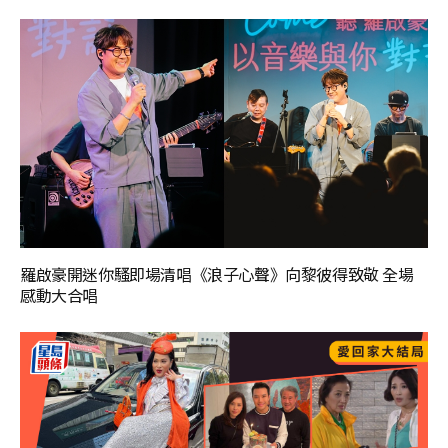
羅啟豪開迷你騷即場清唱《浪子心聲》向黎彼得致敬 全場
感動大合唱