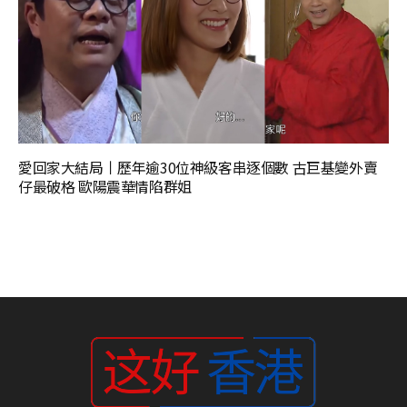
愛回家大結局丨歷年逾30位神級客串逐個數 古巨基變外賣
仔最破格 歐陽震華情陷群姐