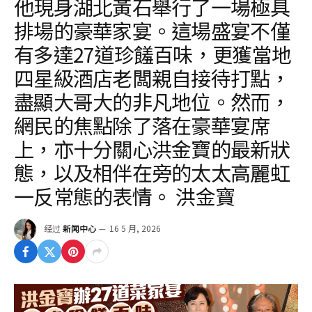
他現身湖北黃石舉行了一場極具
排場的豪華家宴。這場盛宴不僅
有多達27道珍饈百味，更獲當地
四星級酒店老闆親自接待打點，
盡顯大哥大的非凡地位。然而，
網民的焦點除了落在豪華宴席
上，亦十分關心洪金寶的最新狀
態，以及相伴在旁的太太高麗虹
一反常態的表情。 洪金寶
经过
新闻中心
16 5 月, 2026