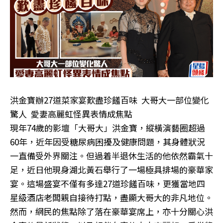
洪金寶辦27道菜家宴歎盡珍饈百味 大哥大一部位變化
驚人 愛妻高麗虹怪異表情成焦點
現年74歲的影壇「大哥大」洪金寶，縱橫演藝圈超過
60年，近年因受糖尿病困擾及健康問題，其身體狀況
一直備受外界關注。但過着半退休生活的他依然霸氣十
足，近日他現身湖北黃石舉行了一場極具排場的豪華家
宴。這場盛宴不僅有多達27道珍饈百味，更獲當地四
星級酒店老闆親自接待打點，盡顯大哥大的非凡地位。
然而，網民的焦點除了落在豪華宴席上，亦十分關心洪