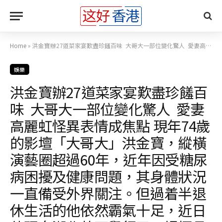
Home
»
洪金寶辦27道菜家宴歎盡珍饈百味 大哥大一部位變化驚人 愛妻高麗虹怪異表情成焦點 現年74歲的影壇「大哥大」洪金寶，縱橫演藝圈超過60年，近年因受糖尿病困擾及健康問題，其身體狀況一直備受外界關注。但過着半退休生活的他依然霸氣十足，近日他現身湖北黃石舉行了一場極具排場的豪華家宴。這場盛宴不僅有多達27道珍饈百味，更獲當地四星級酒店老闆親自接待打點，盡顯大哥大的非凡地位。然而，網民的焦點除了落在豪華宴席上，亦十分關心洪金寶的最新狀態，以及相伴在旁的太太高麗虹一反常態的表情。 洪金寶
娛樂
洪金寶辦27道菜家宴歎盡珍饈百
味 大哥大一部位變化驚人 愛妻
高麗虹怪異表情成焦點 現年74歲
的影壇「大哥大」洪金寶，縱橫
演藝圈超過60年，近年因受糖尿
病困擾及健康問題，其身體狀況
一直備受外界關注。但過着半退
休生活的他依然霸氣十足，近日