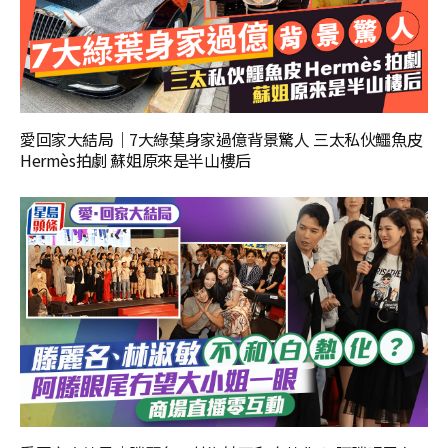
愛回家大結局｜7大綠葉身家過億背景驚人 三太私伙鱷魚皮
Hermès拍劇 蘇姐原來是半山樓后