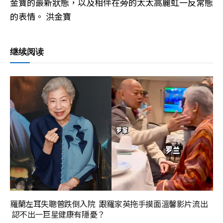
金寶的最新狀態，以及相伴在旁的太太高麗虹一反常態
的表情。 洪金寶
继续阅读
羅蘭左耳失聰曾跌倒入院 跟羅家英拖手摸面溫馨影片流出
認不出一巨星健康有隱憂？