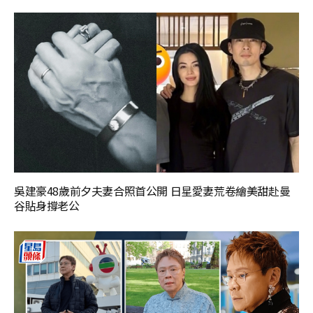
吳建豪48歲前夕夫妻合照首公開 日星愛妻荒卷繪美甜赴曼
谷貼身撐老公