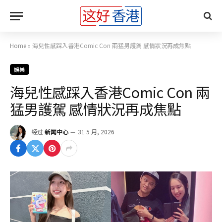
Home
»
海兒性感踩入香港Comic Con 兩猛男護駕 感情狀況再成焦點
娛樂
海兒性感踩入香港Comic Con 兩
猛男護駕 感情狀況再成焦點
经过
新闻中心
31 5 月, 2026