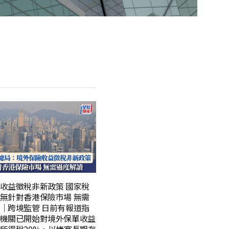
流
收益徵稅非新政策 國家稅
無針對香港保險市場 無需
｜跨境監管 日前有報道指
機關已開始對境外保單收益