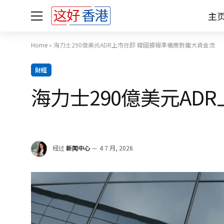
主
Home
»
海力士290億美元ADR上市在即 韓國據報準備應對龐大資金流
財經
海力士290億美元AD
经过
新闻中心
4 7 月, 2026