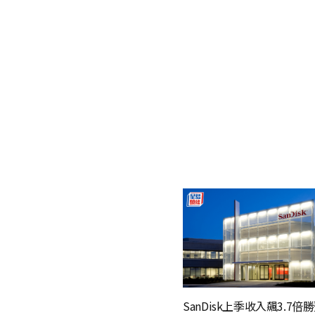
SanDisk上季收入飆3.7倍