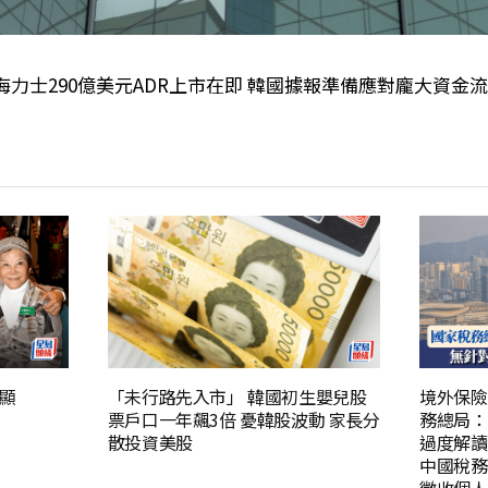
海力士290億美元ADR上市在即 韓國據報準備應對龐大資金
顯
「未行路先入市」 韓國初生嬰兒股
境外保險
票戶口一年飆3倍 憂韓股波動 家長分
務總局：
散投資美股
過度解讀
中國稅務