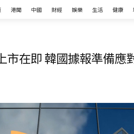
页
港聞
中國
財經
娛樂
生活
健康
R上市在即 韓國據報準備應