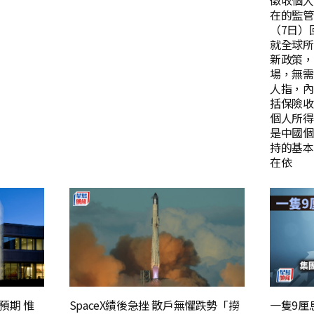
徵收個人
在的監管
（7日）
就全球所
新政策，
場，無需
人指，內
括保險收
個人所得
是中國個
持的基本
在依
勝預期 惟
SpaceX績後急挫 散戶無懼跌勢「撈
一隻9厘