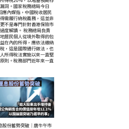
所得稅20%，以堵塞長期存
漏洞。國家稅務總局今日
回應內媒指，中國稅收居民
得需履行納稅義務，這並非
更不是專門針對香港保險市
過度解讀。 稅務總局負責
地居民個人從境外取得的包
益在內的所得，應依法繳納
稅，這是國際通行做法，也
人所得稅法實施以來一直堅
原則。稅務部門近年來一直
息股份蓄勢突破｜唐牛午市