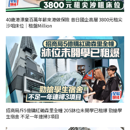
40歲港漂棄百萬年薪來港做保險 昔日國企高層 3800元租尖
沙咀床位｜租盤Million
招商局斥5億購紅磡森里全幢 205牀位未開學已租爆 勁搶學
生宿舍 不足一年連掃3項目