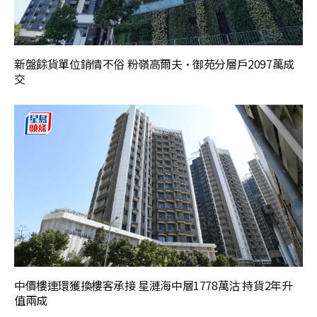
新盤餘貨單位銷情不俗 粉嶺高爾夫·御苑分層戶2097萬成
交
中價樓連環獲換樓客承接 星漣海中層1778萬沽 持貨2年升
值兩成