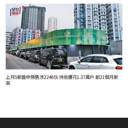
上月5新盤申預售涉2246伙 待批樓花1.37萬戶 創21個月新
高