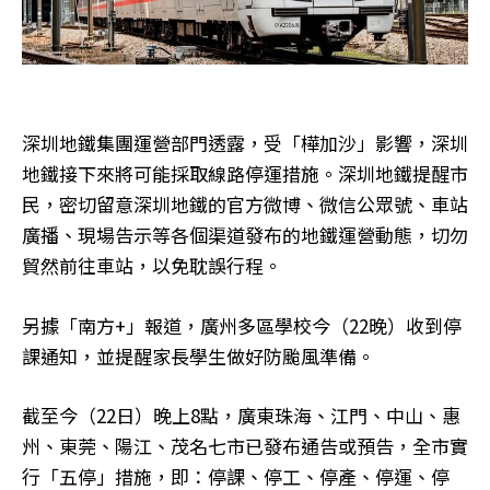
深圳地鐵集團運營部門透露，受「樺加沙」影響，深圳
地鐵接下來將可能採取線路停運措施。深圳地鐵提醒市
民，密切留意深圳地鐵的官方微博、微信公眾號、車站
廣播、現場告示等各個渠道發布的地鐵運營動態，切勿
貿然前往車站，以免耽誤行程。
另據「南方+」報道，廣州多區學校今（22晚）收到停
課通知，並提醒家長學生做好防颱風準備。
截至今（22日）晚上8點，廣東珠海、江門、中山、惠
州、東莞、陽江、茂名七市已發布通告或預告，全市實
行「五停」措施，即：停課、停工、停產、停運、停