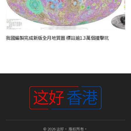
我國編製完成新版全月地質圖 標註逾1.3萬個撞擊坑
© 2026 这好。 版权所有。