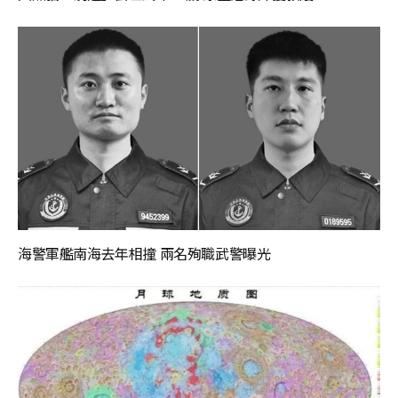
海警軍艦南海去年相撞 兩名殉職武警曝光