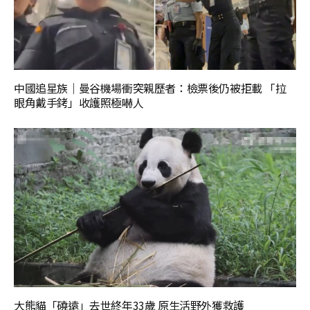
中國追星族｜曼谷機場衝突親歷者：檢票後仍被拒載 「拉
眼角戴手銬」收護照極嚇人
大熊貓「磽遠」去世終年33歲 原生活野外獲救護