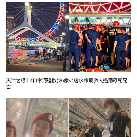
天津之眼︱4口家河邊散步6歲弟落水 家屬救人遇溺母死兄
亡