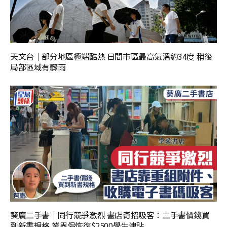
天文台｜部分地區極端酷熱 日間市區最高氣溫約34度 稍後
局部區域有驟雨
葵廣二手書｜同行競爭激烈 書店奇招吸客：二手書價錢買
到新書規格 業界倡恢復$2500學生津貼