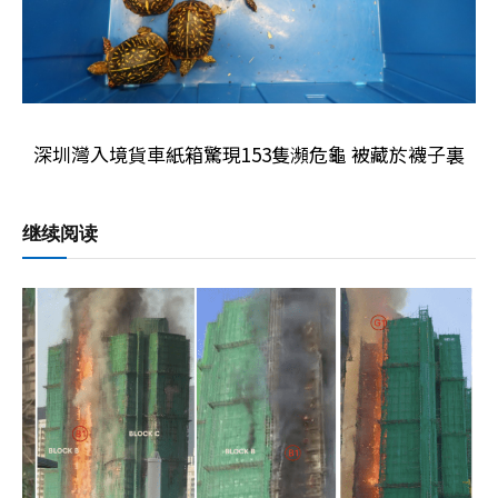
深圳灣入境貨車紙箱驚現153隻瀕危龜 被藏於襪子裏
继续阅读