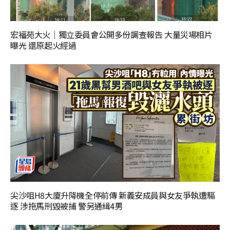
宏福苑大火｜獨立委員會公開多份調查報告 大量災場相片
曝光 還原起火經過
尖沙咀H8大廈升降機全停前傳 新義安成員與女友爭執遭驅
逐 涉拖馬刑毀被捕 警另通緝4男