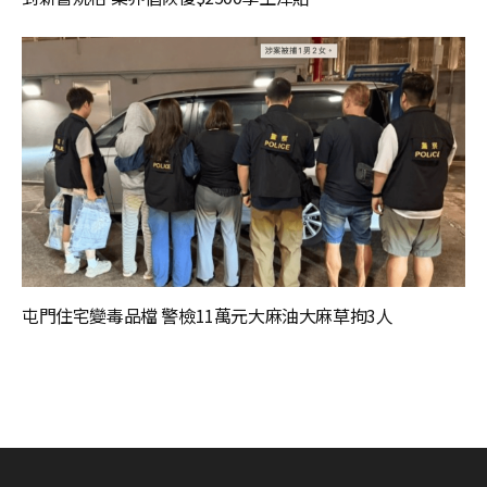
屯門住宅變毒品檔 警檢11萬元大麻油大麻草拘3人