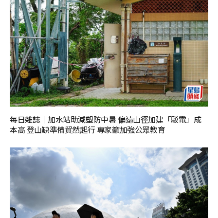
每日雜誌｜加水站助減塑防中暑 偏遠山徑加建「駁電」成
本高 登山缺準備貿然起行 專家籲加強公眾教育