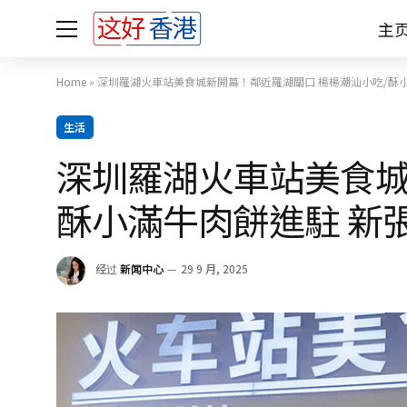
主
Home
»
深圳羅湖火車站美食城新開幕！鄰近羅湖關口 楊楊潮汕小吃/酥小
生活
深圳羅湖火車站美食城
酥小滿牛肉餅進駐 新
经过
新闻中心
29 9 月, 2025