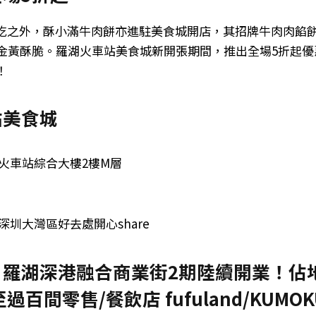
吃之外，酥小滿牛肉餅亦進駐美食城開店，其招牌牛肉肉餡
，金黃酥脆。羅湖火車站美食城新開張期間，推出全場5折起
！
站美食城
火車站綜合大樓2樓M層
深圳大灣區好去處開心share
羅湖深港融合商業街2期陸續開業！佔地逾
過百間零售/餐飲店 fufuland/KUMO