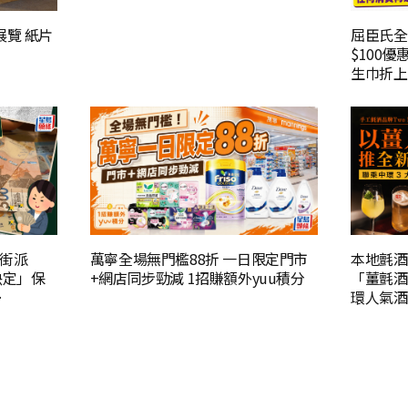
新展覽 紙片
屈臣氏全
$100優
生巾折上
街派
萬寧全場無門檻88折 一日限定門市
本地氈酒T
決定」保
+網店同步勁減 1招賺額外yuu積分
「薑氈酒」
…
環人氣酒