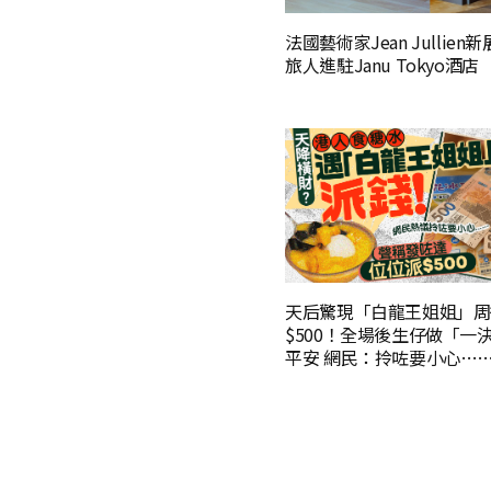
法國藝術家Jean Jullien
旅人進駐Janu Tokyo酒店
天后驚現「白龍王姐姐」周
$500！全場後生仔做「一
平安 網民：拎咗要小心…