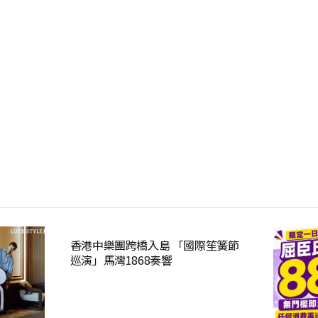
香港中樂團跨橋入島 「國際笙簧節
巡演」馬灣1868奏響