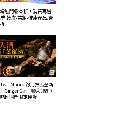
場無門檻88折！消費再送
惠券 護膚/美妝/健康產品/衛
折
wo Moons 緻月推出全新
Ginger Gin｜聯乘3間中
吧推期間限定特調