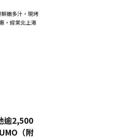
餅鮮嫩多汁，現烤
優惠，經常北上港
2,500
KUMO（附