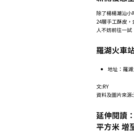
除了楊楊潮汕小
24層手工酥皮
人不妨前往一試
羅湖火車
地址：羅湖
文:RY
資料及圖片來源:
延伸閱讀：
平方米 增至