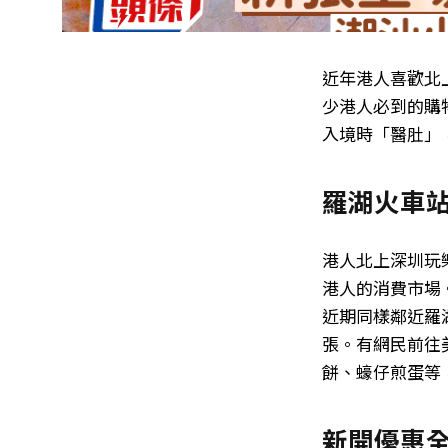
近年港人喜歡北
少港人必到的購
入境時「醫肚」
羅湖火車
港人北上深圳玩
港人的消費市場
近期同樣鄰近羅
張。有網民前往
餅、蠔仔煎蛋等
新開優惠全