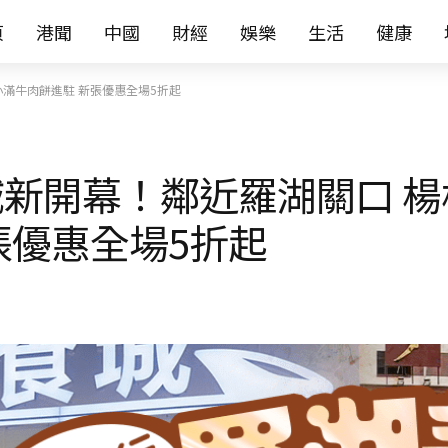
页
港聞
中國
財經
娛樂
生活
健康
滿牛肉餅進駐 新張優惠全場5折起
新開幕！鄰近羅湖關口 楊
張優惠全場5折起