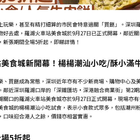
上玩樂，甚至有精打細算的市民會特意過關「買餸」。深圳
物好去處，羅湖火車站美食城於9月27日已正式開幕，鄰近
，新張期間全場5折起，即睇詳情！
站美食城新開幕！楊楊潮汕小吃/酥小滿
樂、買餸成為常態，深圳近年亦有不少新商場、購物中心及
。鄰近深圳羅湖口岸的「深鐵匯坊•深港融合商業街」第2期
湖關口的羅湖火車站美食城亦於9月27日正式開幕，現場亦
美食城的楊楊潮汕小吃試食，表示小食款式眾多，包括潮州
，口味迎合港人之餘，價錢亦相當實惠。
場5折起