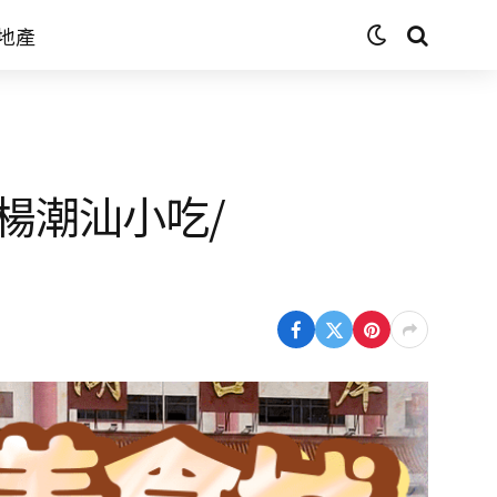
地產
楊潮汕小吃/