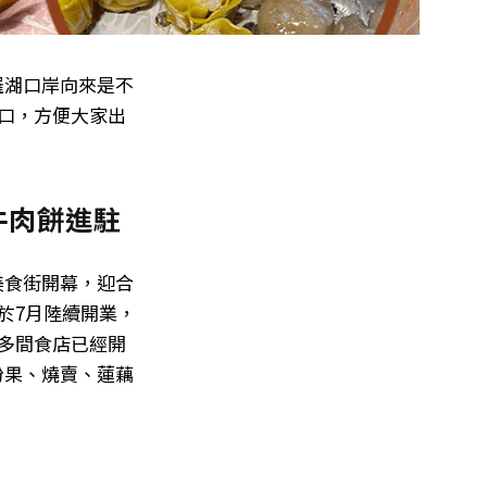
羅湖口岸向來是不
關口，方便大家出
牛肉餅進駐
美食街開幕，迎合
於7月陸續開業，
有多間食店已經開
粉果、燒賣、蓮藕