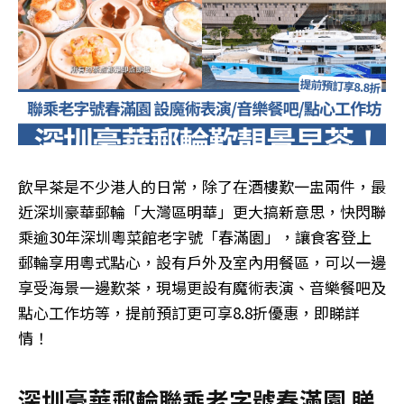
飲早茶是不少港人的日常，除了在酒樓歎一盅兩件，最
近深圳豪華郵輪「大灣區明華」更大搞新意思，快閃聯
乘逾30年深圳粵菜館老字號「春滿園」，讓食客登上
郵輪享用粵式點心，設有戶外及室內用餐區，可以一邊
享受海景一邊歎茶，現場更設有魔術表演、音樂餐吧及
點心工作坊等，提前預訂更可享8.8折優惠，即睇詳
情！
深圳豪華郵輪聯乘老字號春滿園 睇