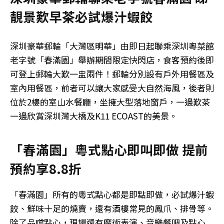
靚景歎早茶必試爆汁蝦餃
深圳豪華郵輪「大灣區明華」由即日起聯乘深圳粵菜館
老字號「春滿園」舉辦期間限定快閃店，食客預約後即
可登上郵輪大歎一盅兩件！郵輪分別設有戶外用餐區及
室內用餐區，前者可以讓大家感受大自然海風，後者則
位於2樓的室山水餐廳，坐擁大型落地窗戶，一邊歎茶
一邊欣賞深圳灣大橋及K11 ECOAST的美景。
「春滿園」粵式點心即叫即做 提前
預約享8.8折
「春滿園」所有的粵式點心都是即點即做，必試爆汁蝦
餃、鮮味十足的燒賣，還有酒樓常見的鳳爪、排骨等。
除了品嚐點心，現場還有魔術表演、音樂餐吧及點心