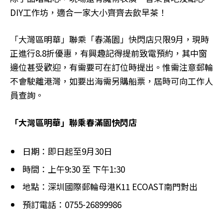
DIY工作坊，適合一家大小齊齊去飲早茶！
「大灣區明華」聯乘「春滿園」快閃店只限9月，現時
正進行8.8折優惠，有興趣記得提前致電預約，其中窗
邊位甚受歡迎，有需要可在訂位時提出。惟需注意郵輪
不會駛離港灣，如要出海需另購船票，屆時可向工作人
員查詢。
「大灣區明華」聯乘春滿園快閃店
日期：即日起至9月30日
時間：上午9:30 至 下午1:30
地點：深圳國際郵輪母港K11 ECOAST南門對出
預訂電話：0755-26899986