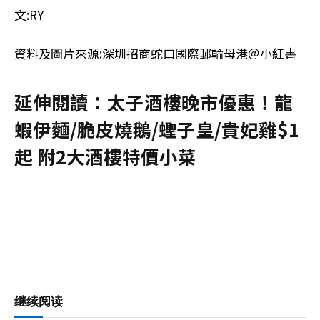
文:RY
資料及圖片來源:深圳招商蛇口國際郵輪母港＠小紅書
延伸閱讀：太子酒樓晚市優惠！龍
蝦伊麵/脆皮燒鵝/蟶子皇/貴妃雞$1
起 附2大酒樓特價小菜
继续阅读