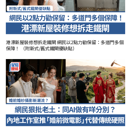
港漂新屋裝修想拆走鐵閘 網民以2點力勸保留：多道門多個
保障！ （附新式/舊式鐵閘優缺點）