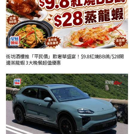
街坊酒樓推「平民價」歎奢華盛宴！$9.8紅燒BB鴿/$28開
邊蒸龍蝦 3大晚餐超值優惠