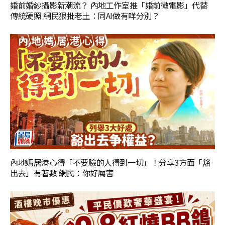
婚前婚紗攝影新潮流？ 內地工作室推「婚前微電影」代替
傳統硬照 網民狠批老土：同AI做有咩分別？
內地媽居港心得「不要臉的人得到一切」！分享3方面「豁
出去」有著數 網民：你好厲害