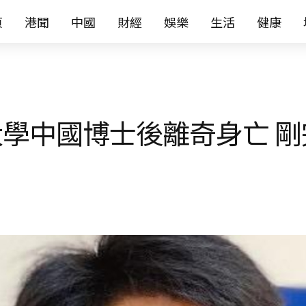
页
港聞
中國
財經
娛樂
生活
健康
學中國博士後離奇身亡 剛