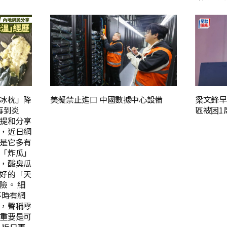
冰枕」降
美擬禁止進口 中國數據中心設備
梁文鋒早
每到炎
區被困1
提和分享
，近日網
是它多有
「炸瓜」
，酸臭瓜
好的「天
險。 細
不時有網
，聲稱零
重要是可
，近日更