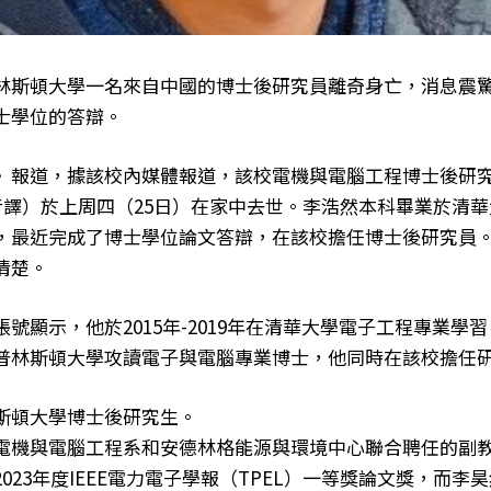
林斯頓大學一名來自中國的博士後研究員離奇身亡，消息震
士學位的答辯。
》報道，據該校內媒體報道，該校電機與電腦工程博士後研
Li，音譯）於上周四（25日）在家中去世。李浩然本科畢業於清
，最近完成了博士學位論文答辯，在該校擔任博士後研究員
清楚。
號顯示，他於2015年-2019年在清華大學電子工程專業學習，
6月在普林斯頓大學攻讀電子與電腦專業博士，他同時在該校擔任
斯頓大學博士後研究生。
電機與電腦工程系和安德林格能源與環境中心聯合聘任的副
023年度IEEE電力電子學報（TPEL）一等獎論文獎，而李