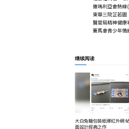
撒瑪利亞會熱線(多種
東華三院芷若園： 
醫管局精神健康專線：
賽馬會青少年情緒健
继续阅读
大白兔糖包裝紙爆紅外網 
面設計經典之作