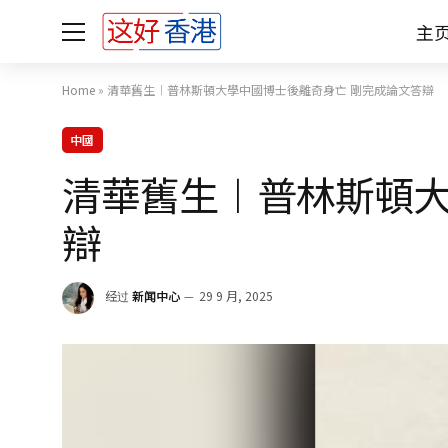
主
Home
»
清華舊生︱普林斯頓大學中國博士後離奇身亡 剛完成論文答辯
中國
清華舊生︱普林斯頓大
辯
经过
新闻中心
29 9 月, 2025