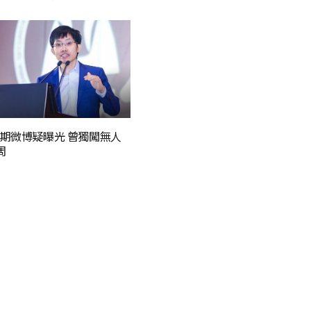
期微博疑曝光 曾獨闖無人
周