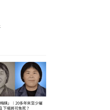
k
梅姨」︱20多年來至少摧
庭 下場將可免死？