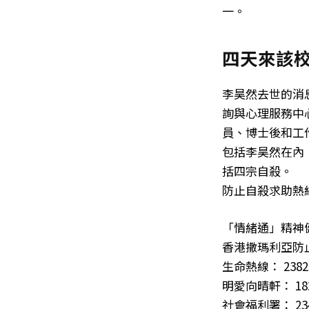
一。
四天來該
李昊然去世的消
詢與心理服務中
員、博士後和工
包括李昊然在內
括四宗自殺。
防止自殺求助熱
「情緒通」精神健
香港撒瑪利亞防止自
生命熱線： 2382 
明愛向晴軒： 182
社會福利署： 2343