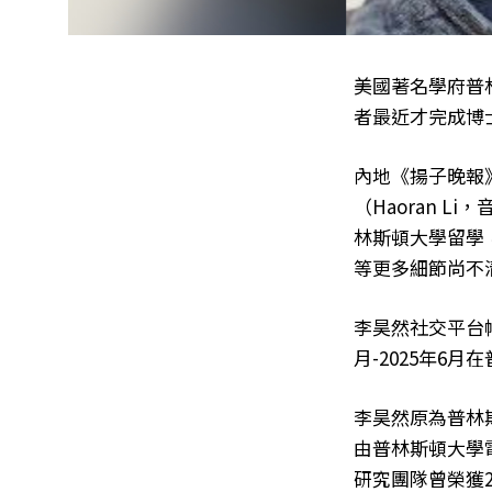
美國著名學府普
者最近才完成博
內地《揚子晚報
（Haoran 
林斯頓大學留學
等更多細節尚不
李昊然社交平台帳
月-2025年
李昊然原為普林
由普林斯頓大學
研究團隊曾榮獲2