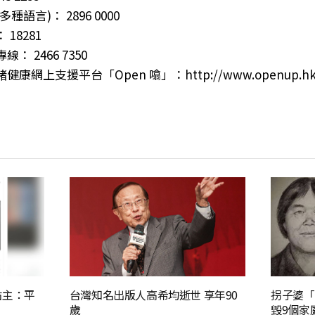
語言)： 2896 0000
18281
 2466 7350
康網上支援平台「Open 噏」：http://www.openup.h
帖主：平
台灣知名出版人高希均逝世 享年90
拐子婆「
歲
毀9個家