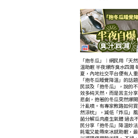
「抱冬瓜」︱網民用「天然
溫助眠 半夜爆炸臭水四濺 
夏，內地社交平台便有人重
「抱冬瓜睡覺降溫」的話題
民談及「抱冬瓜」，說的不
效多純天然，而是苦主分享
悲劇，抱著的冬瓜突然爆開
汁亂噴。有專家教路如何買
然涼枕」，減低「炸瓜」風
菌分解瓜肉產生氣體 過去
民分享「抱冬瓜」降溫妙法
耗電又能帶來冰感助眠，最
以循環使用夠省錢。 不過