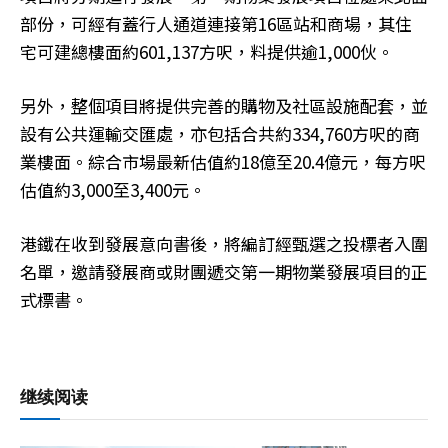
部份，可經有蓋行人通道連接第16區站和商場，其住
宅可建總樓面約601,137方呎，料提供逾1,000伙。
另外，整個項目將提供完善的購物及社區設施配套，並
設有公共運輸交匯處，亦包括合共約334,760方呎的商
業樓面。綜合市場最新估值約18億至20.4億元，每方呎
估值約3,000至3,400元。
港鐵在收到發展意向書後，將編訂經甄選之投標者入圍
名單，邀請發展商或財團遞交第一期物業發展項目的正
式標書。
继续阅读