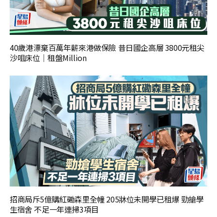
40歲港漂棄百萬年薪來港做保險 昔日國企高層 3800元租尖
沙咀床位｜租盤Million
招商局斥5億購紅磡森里全幢 205牀位未開學已租爆 勁搶學
生宿舍 不足一年連掃3項目