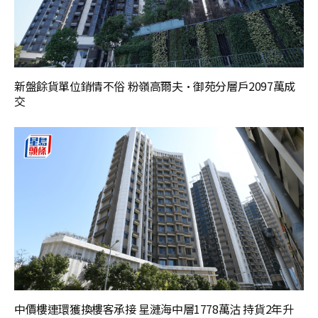
新盤餘貨單位銷情不俗 粉嶺高爾夫·御苑分層戶2097萬成
交
中價樓連環獲換樓客承接 星漣海中層1778萬沽 持貨2年升