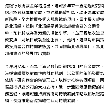
港鐵行政總裁金澤培指出，港鐵多年來一直透過鐵路網
絡積極參與本地發展，並建構低碳社區，現正邁進發展
新階段，全力推展多個大規模鐵路項目，當中最大規模
是北環綫，並指「北環綫是香港北部都會區的交通骨
幹，預計將成為香港新的增長引擎」，並形容是次筆貸
款安排「對項目成功至關重要。」他稱，港鐵對於與策
略投資者合作持開放態度，共同推動北環綫項目，為北
部都會區的發展作出貢獻。
金澤培又稱，而為了滿足各個新鐵路項目的資金需求，
港鐵會繼續以前瞻性的財務規劃，以公司的策略發展為
依歸，研究適合的融資形式，以逐步推進各個項目；國
際銀行界對公司的大力支持，進一步鞏固港鐵穩健的財
務基礎，讓港鐵能持續實踐可持續發展策略及拓展鐵路
網，長遠推動香港策略性及可持續發展。