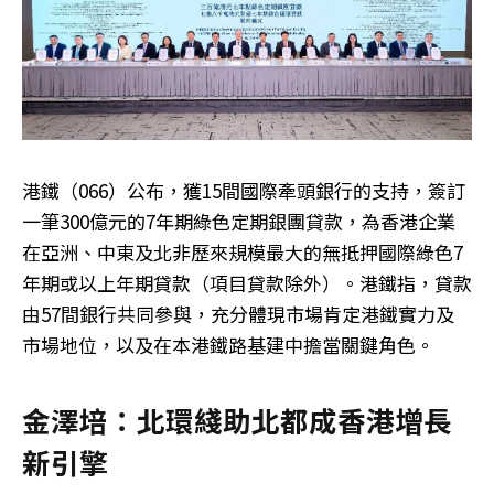
港鐵（066）公布，獲15間國際牽頭銀行的支持，簽訂
一筆300億元的7年期綠色定期銀團貸款，為香港企業
在亞洲、中東及北非歷來規模最大的無抵押國際綠色7
年期或以上年期貸款（項目貸款除外）。港鐵指，貸款
由57間銀行共同參與，充分體現市場肯定港鐵實力及
市場地位，以及在本港鐵路基建中擔當關鍵角色。
金澤培：北環綫助北都成香港增長
新引擎