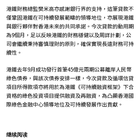
港鐵財務總監樊米高亦感謝銀行界的支持，這筆貸款不
僅鞏固港鐵在可持續發展範疇的領導地位，亦展現港鐵
與銀行夥伴對香港未來的共同承諾。今次貸款的動用期
為9個月，足以反映港鐵的財務穩健以及周詳計劃，公
司會繼續秉持審慎理財的原則，確保實現長遠財務可持
續性。
港鐵去年9月成功發行首筆45億元兩期公募離岸人民幣
綠色債券，與該次債券安排一樣，今次貸款及循環信貸
項目所得款項亦將用於為港鐵《可持續融資框架》下合
資格的綠色投資項目提供融資及再融資，為凸顯香港國
際綠色金融中心領導地位及可持續發展作出貢獻。
继续阅读