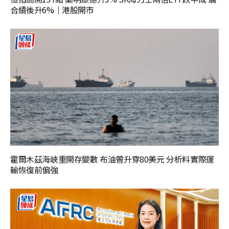
合績後升6%｜港股開市
霍爾木茲海峽重開存變數 布油曾升穿80美元 分析料實際運
輸恢復前偏強