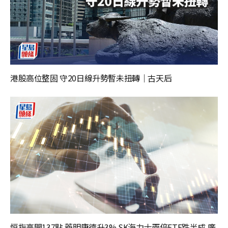
港股高位整固 守20日線升勢暫未扭轉｜古天后
恒指高開137點 藥明康德升3% SK海力士兩倍ETF跌半成 廣