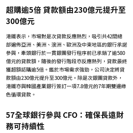
超購逾5倍 貸款額由230億元提升至
300億元
港鐵表示，市場對是次貸款反應熱烈，吸引共42間總
部遍佈亞洲、美洲、澳洲、歐洲及中東地區的銀行承諾
參與，牽頭銀行於一貫銀團發行程序前已承銷了逾580
億元的貸款額，隨後的發行階段亦反應熱列，貸款最終
獲超額認購逾5倍。鑑於市場需求強勁，公司決定將貸
款額由230億元提升至300億元。除是次銀團貸款外，
港鐵亦與韓國產業銀行簽訂一項7.8億元的7年期雙邊綠
色循環貸款。
57全球銀行參與 CFO：確保長遠財
務可持續性