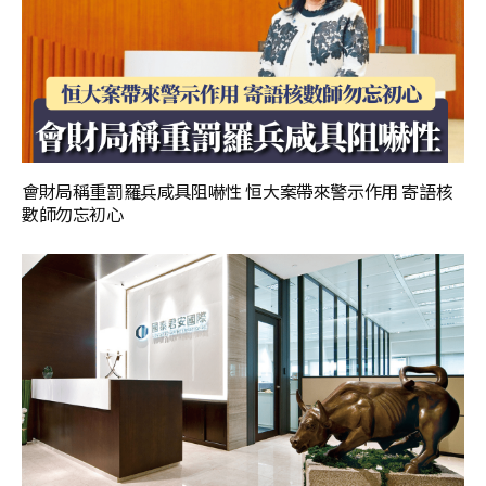
會財局稱重罰羅兵咸具阻嚇性 恒大案帶來警示作用 寄語核
數師勿忘初心