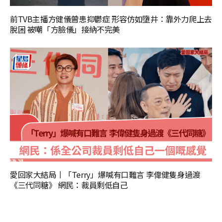
前TVB主播方健儀曾患抑鬱症 形容仿如墮井：靠外力爬上去
脫困 被嘲「方臉儀」接納不完美
愛回家大結局丨「Terry」爆喊有口難言 李偉健隻身過渡
《三代同糖》 網民：裁員剩低自己