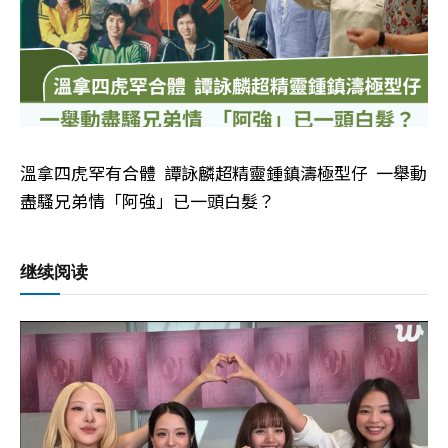
溫拿四虎罕有合體 譚詠麟超精靈鍾鎮濤極型仔 一舉動
盡騷兄弟情「阿強」已一頭白髮？
继续阅读