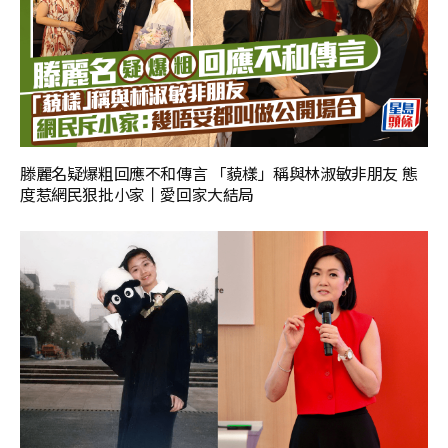
滕麗名疑爆粗回應不和傳言 「藐樣」稱與林淑敏非朋友 態
度惹網民狠批小家丨愛回家大結局