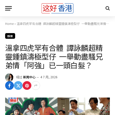
Home
»
溫拿四虎罕有合體 譚詠麟超精靈鍾鎮濤極型仔 一舉動盡騷兄弟情「阿強」已一頭白髮？
娛樂
溫拿四虎罕有合體 譚詠麟超精
靈鍾鎮濤極型仔 一舉動盡騷兄
弟情「阿強」已一頭白髮？
经过
新闻中心
4 7 月, 2026