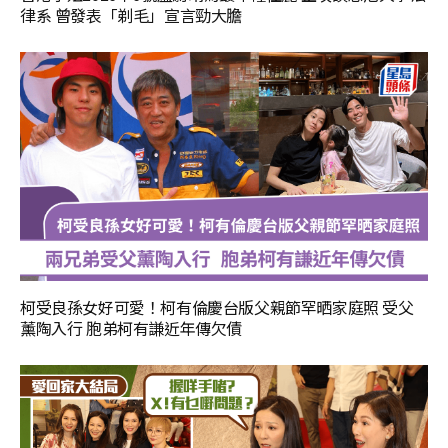
律系 曾發表「剃毛」宣言勁大膽
柯受良孫女好可愛！柯有倫慶台版父親節罕晒家庭照 受父
薰陶入行 胞弟柯有謙近年傳欠債