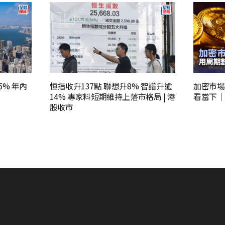
5% 年內
恒指收升137點 聯想升8% 智譜升逾
加密市場
14% 專家料短期維持上落市格局 | 港
看當下｜H
股收市