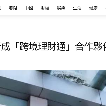
页
港聞
中國
財經
娛樂
生活
健康
行成「跨境理財通」合作夥