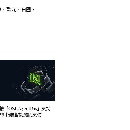
郎、歐元、日圓、
推「OSL AgentPay」支持
幣 拓展智能體間支付