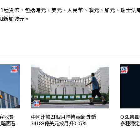
11種貨幣，包括港元、美元、人民幣、澳元、加元、瑞士法
和新加坡元。
大客收費
中國連續21個月增持黃金 外儲
OSL集團
之暗面看
34188億美元按月升0.07%
多種穩定