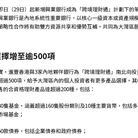
即日（29日）起新增興業銀行成為「跨境理財通」計劃下的
興業銀行是內地系統性重要銀行，以核心一級資本或資產規
策略性合作將有助雙方資源共享和優勢互補，共同為大灣區
擇增至逾500項
實，滙豐香港與3家內地夥伴銀行為「跨境理財通」南北向投
超過500項，給予大灣區內的個人投資者有更多產品選擇。
售的合資格理財產品達超過200種，包括：
0隻基金，涵蓋超過160隻股份類別及10種主要貨幣，包括
市場基金；
50款債券，包括企業債券和政府債券；