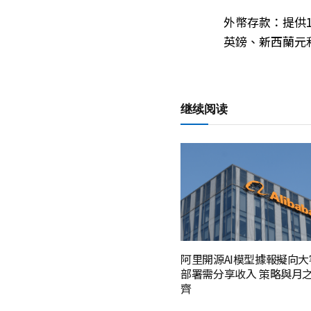
外幣存款：提供
英鎊、新西蘭元
继续阅读
阿里開源AI模型據報擬向
部署需分享收入 策略與月
齊