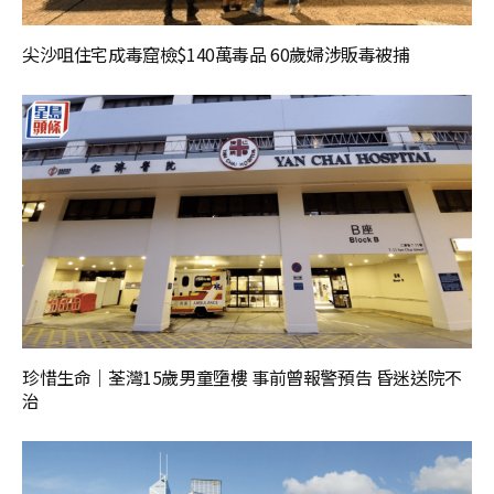
尖沙咀住宅成毒窟檢$140萬毒品 60歲婦涉販毒被捕
珍惜生命｜荃灣15歲男童墮樓 事前曾報警預告 昏迷送院不
治