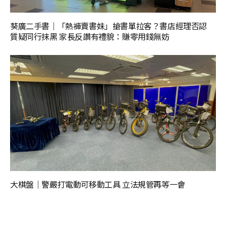
葵廣二手書｜「熱褲賣書妹」搶書單拉客？書店經理否認
質疑同行抹黑 家長反讚有禮貌：賺零用錢無妨
大棋盤｜警嚴打電動可移動工具 立法規管再等一會