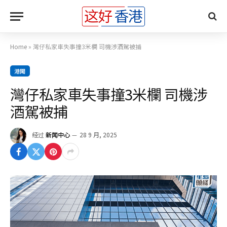
Home
»
灣仔私家車失事撞3米欄 司機涉酒駕被捕
港聞
灣仔私家車失事撞3米欄 司機涉
酒駕被捕
经过
新闻中心
28 9 月, 2025