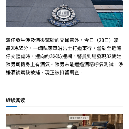
灣仔發生涉及酒後駕駛的交通意外。今日（28日）凌
晨2時55分，一輛私家車沿告士打道東行，當駛至近灣
仔交匯處時，撞向約3米防撞欄。警員到場發現32歲姓
陳男司機身上有酒氣。陳男未能通過酒精呼氣測試，涉
嫌酒後駕駛被捕，現正被扣留調查。
继续阅读