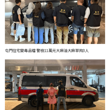
屯門住宅變毒品檔 警檢11萬元大麻油大麻草拘3人