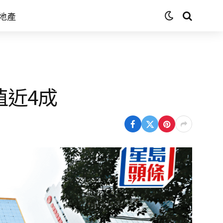
地產
值近4成