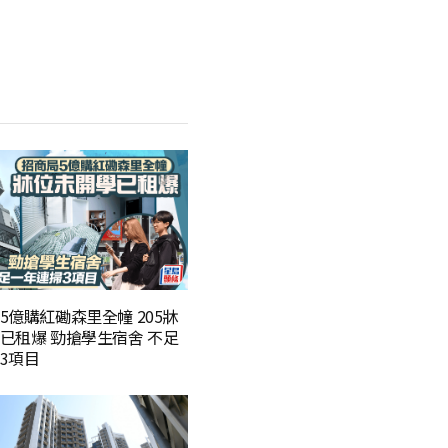
5億購紅磡森里全幢 205牀
已租爆 勁搶學生宿舍 不足
3項目