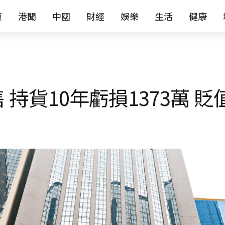
页
港聞
中國
財經
娛樂
生活
健康
 持貨10年虧損1373萬 貶