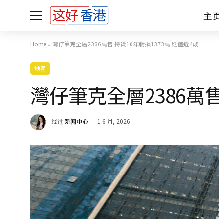
主
Home
»
灣仔筆克全層2386萬售 持貨10年虧損1373萬 貶值近4成
地產
灣仔筆克全層2386萬售
经过
新闻中心
1 6 月, 2026