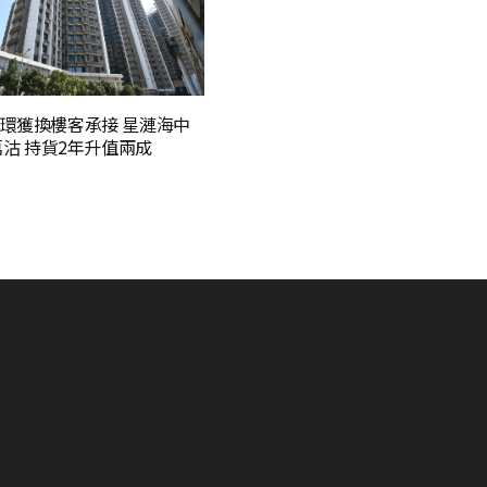
環獲換樓客承接 星漣海中
8萬沽 持貨2年升值兩成