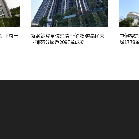
宅 下周一
新盤餘貨單位銷情不俗 粉嶺高爾夫
中價樓連
·御苑分層戶2097萬成交
層177