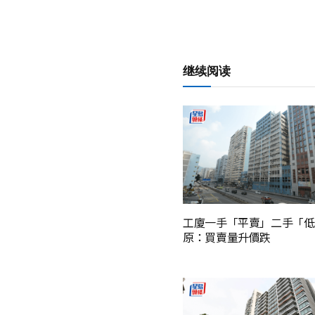
继续阅读
工廈一手「平賣」二手「低
原：買賣量升價跌