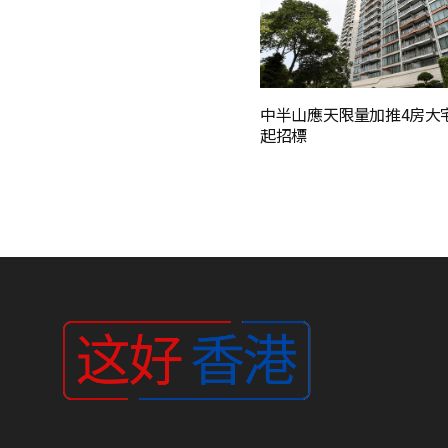
中半山應天限量加推4房大
起招標