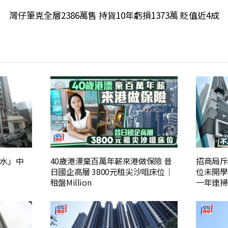
灣仔筆克全層2386萬售 持貨10年虧損1373萬 貶值近4成
水」中
40歲港漂棄百萬年薪來港做保險 昔
招商局斥
日國企高層 3800元租尖沙咀床位｜
位未開學
租盤Million
一年連掃