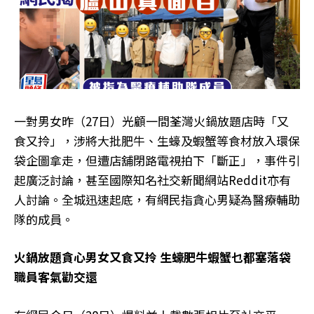
一對男女昨（27日）光顧一間荃灣火鍋放題店時「又
食又拎」，涉將大批肥牛、生蠔及蝦蟹等食材放入環保
袋企圖拿走，但遭店舖閉路電視拍下「斷正」，事件引
起廣泛討論，甚至國際知名社交新聞網站Reddit亦有
人討論。全城迅速起底，有網民指貪心男疑為醫療輔助
隊的成員。
火鍋放題貪心男女又食又拎 生蠔肥牛蝦蟹乜都塞落袋
職員客氣勸交還