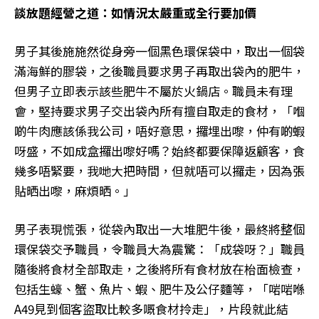
談放題經營之道：如情況太嚴重或全行要加價
男子其後施施然從身旁一個黑色環保袋中，取出一個袋
滿海鮮的膠袋，之後職員要求男子再取出袋內的肥牛，
但男子立即表示該些肥牛不屬於火鍋店。職員未有理
會，堅持要求男子交出袋內所有擅自取走的食材，「嗰
啲牛肉應該係我公司，唔好意思，攞埋出嚟，仲有啲蝦
呀盛，不如成盒攞出嚟好嗎？始終都要保障返顧客，食
幾多唔緊要，我哋大把時間，但就唔可以攞走，因為張
貼晒出嚟，麻煩晒。」
男子表現慌張，從袋內取出一大堆肥牛後，最終將整個
環保袋交予職員，令職員大為震驚：「成袋呀？」職員
隨後將食材全部取走，之後將所有食材放在枱面檢查，
包括生蠔、蟹、魚片、蝦、肥牛及公仔麵等，「啱啱喺
A49見到個客盜取比較多嘅食材拎走」，片段就此結