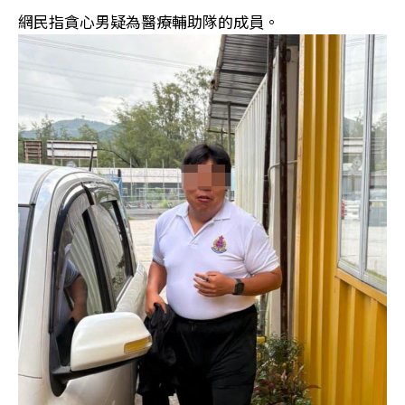
網民指貪心男疑為醫療輔助隊的成員。