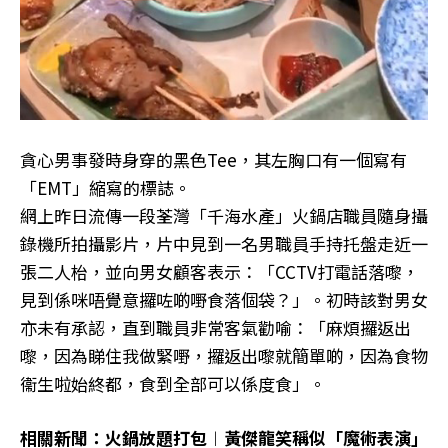
貪心男事發時身穿的黑色Tee，其左胸口有一個寫有
「EMT」縮寫的標誌。
網上昨日流傳一段荃灣「千海水產」火鍋店職員隨身攝
錄機所拍攝影片，片中見到一名男職員手持托盤走近一
張二人枱，並向男女顧客表示：「CCTV打電話落嚟，
見到係咪唔覺意攞咗啲嘢食落個袋？」。初時該對男女
亦未有承認，直到職員非常客氣勸喻：「麻煩攞返出
嚟，因為睇住我做緊嘢，攞返出嚟就簡單啲，因為食物
衞生啦始終都，食到全部可以係度食」。
相關新聞：火鍋放題打包︱黃傑龍笑稱似「魔術表演」