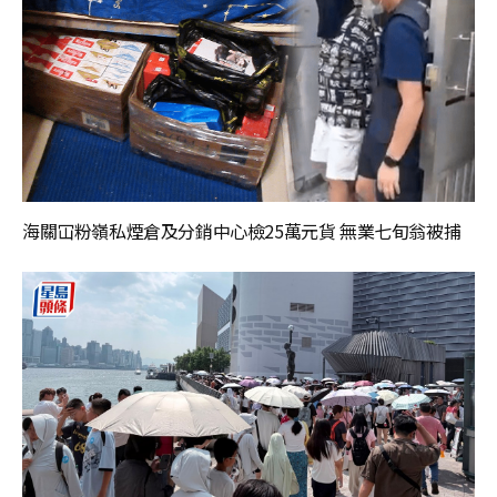
海關冚粉嶺私煙倉及分銷中心檢25萬元貨 無業七旬翁被捕