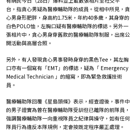
有網民今日（28日）爆料並上載數張相片至社交平
台，指貪心男疑為醫療輔助隊的成員。從相中所見，貪
心男身形肥胖，身高約1.75米，年約40多歲，其身穿的
白色POLO恤，左胸口疑有醫療輔助隊的標誌。另外一
張相片中，貪心男身穿舊款的醫療輔助隊制服，出席公
開活動與高層合照。
另外，有人發現貪心男事發時身穿的黑色Tee，其左胸
口亦有一個寫有「EMT」的標誌，疑為「 Emergency
Medical Technician 」的縮寫，即為緊急救護技術
員。
醫療輔助隊回覆《星島頭條》表示，經查證後，事件中
的男子證實為曾在醫療輔助隊受訓但已離隊的前隊員，
強調醫療輔助隊一向重視隊員之紀律與操守，如有任何
隊員行為違反本隊規例，定會按既定程序嚴正處理。