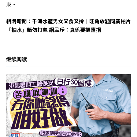
束。
相關新聞：千海水產男女又食又拎｜旺角放題同業拍片
「抽水」籲勿打包 網民斥：真係要搵窿捐
继续阅读