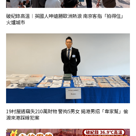
破紀錄高溫︱英國人呻遠勝歐洲熱浪 南京客指「拍得住」
火爐城市
19村屋遇竊失210萬財物 警拘5男女 揭港男招「韋家幫」偷
渡來港踩線犯案