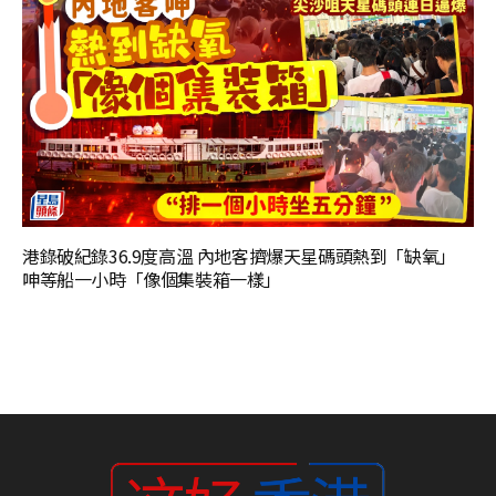
港錄破紀錄36.9度高溫 內地客擠爆天星碼頭熱到「缺氧」
呻等船一小時「像個集裝箱一樣」