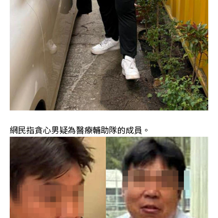
網民指貪心男疑為醫療輔助隊的成員。