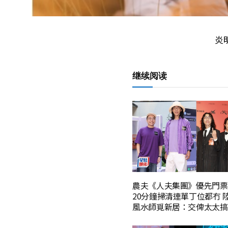
炎
继续阅读
農夫《人夫集團》優先門票
20分鐘掃清連單丁位都冇 
風水師覓新居：交俾太太搞