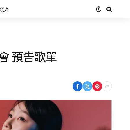
地產
會 預告歌單