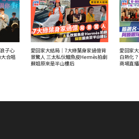
浪子心
愛回家大結局｜7大綠葉身家過億背
愛回家大
動大合唱
景驚人 三太私伙鱷魚皮Hermès拍劇
白熱化？
蘇姐原來是半山樓后
商場直播