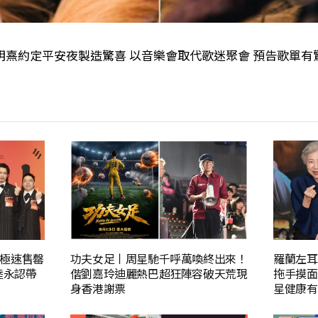
明熹約定平安夜製造驚喜 以音樂會取代歌迷聚會 預告歌單有
極速售罄
功夫女足丨周星馳千呼萬喚終出來！
羅蘭左耳
陸永認帶
偕劉嘉玲迪麗熱巴超狂陣容破天荒現
拖手摸面
身香港謝票
星健康有