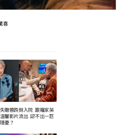
驚喜
失聰曾跌倒入院 跟羅家英
溫馨影片流出 認不出一巨
隱憂？