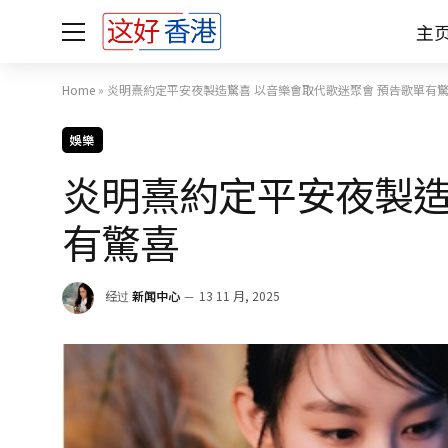
主
Home
»
炎明熹約定平安夜製造驚喜 以音樂會取代歌迷聚會 預告歌單有
娛樂
炎明熹約定平安夜製造
有驚喜
经过
新闻中心
13 11 月, 2025