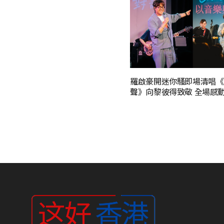
羅啟豪開迷你騷即場清唱《
聲》向黎彼得致敬 全場感