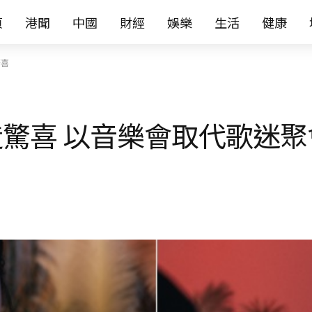
页
港聞
中國
財經
娛樂
生活
健康
驚喜
驚喜 以音樂會取代歌迷聚