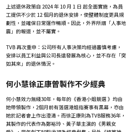
上述退休政策自 2024 年 10 月 1 日 起全面實施，為員
工提供不少於 12 個月的退休安排，使整體制度更具規
劃性，並確保日常運作暢順。因此，外界所謂「人事地
震」的報道，並不屬實。
TVB 再次重申：公司所有人事決策均經過審慎考慮，
安排以員工利益與公司長遠發展為核心，並不存在「突
如其來」的退休情況。
何小慧徐正康曾製作不少經典
何小慧效力無綫30年，每年的《香港小姐競選 》均由
她帶領製作，2個月前有落選港姐指賽事有黑幕，亦由
她於記者會上作出澄清。而徐正康則為TVB服務36年，
其製作的代表作為鄭裕玲、黃子華主演的《男親女
愛》，當年創下50點收視為經典劇集，另外《棟篤神