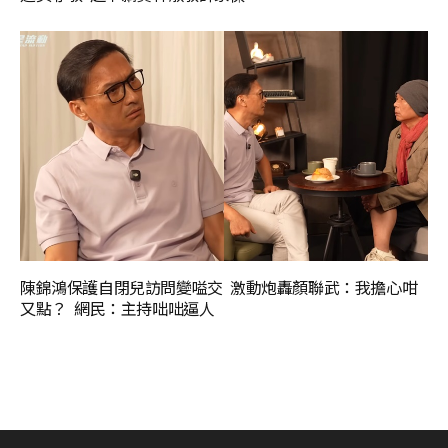
陳錦鴻保護自閉兒訪問變嗌交 激動炮轟顏聯武：我擔心咁
又點？ 網民：主持咄咄逼人