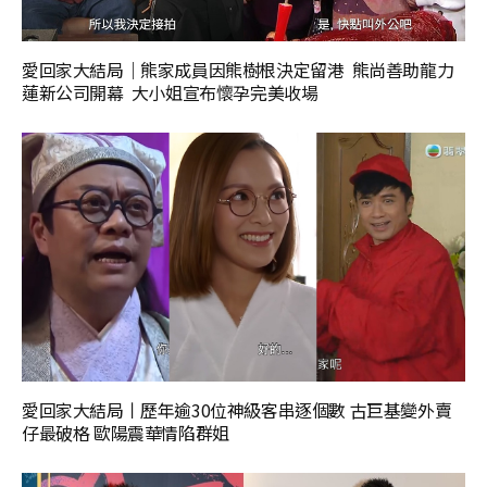
愛回家大結局｜熊家成員因熊樹根決定留港 熊尚善助龍力
蓮新公司開幕 大小姐宣布懷孕完美收場
愛回家大結局丨歷年逾30位神級客串逐個數 古巨基變外賣
仔最破格 歐陽震華情陷群姐