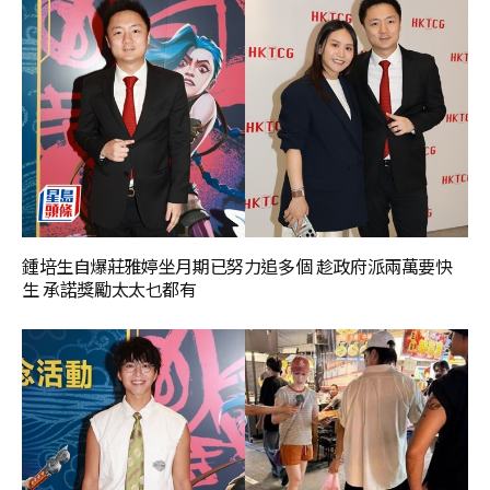
鍾培生自爆莊雅婷坐月期已努力追多個 趁政府派兩萬要快
生 承諾獎勵太太乜都有