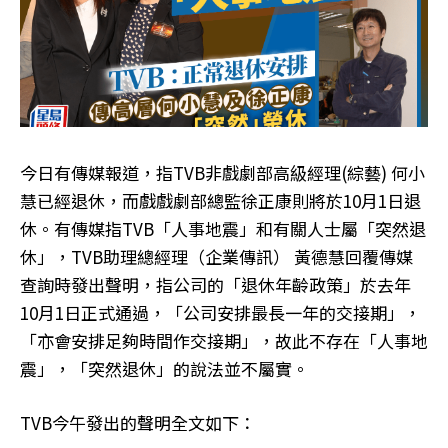
今日有傳媒報道，指TVB非戲劇部高級經理(綜藝) 何小
慧已經退休，而戲戲劇部總監徐正康則將於10月1日退
休。有傳媒指TVB「人事地震」和有關人士屬「突然退
休」，TVB助理總經理（企業傳訊） 黃德慧回覆傳媒
查詢時發出聲明，指公司的「退休年齡政策」於去年
10月1日正式通過，「公司安排最長一年的交接期」，
「亦會安排足夠時間作交接期」，故此不存在「人事地
震」，「突然退休」的說法並不屬實。
TVB今午發出的聲明全文如下：