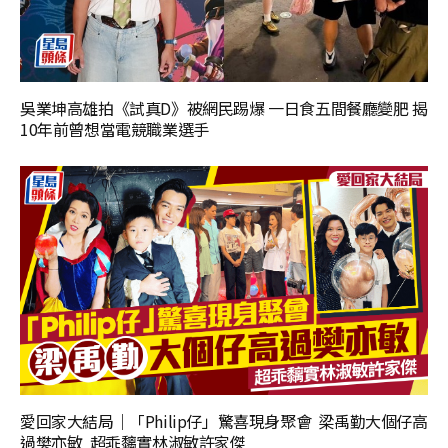
吳業坤高雄拍《試真D》被網民踢爆 一日食五間餐廳變肥 揭
10年前曾想當電競職業選手
愛回家大結局｜「Philip仔」驚喜現身聚會 梁禹勤大個仔高
過樊亦敏 超乖黐實林淑敏許家傑