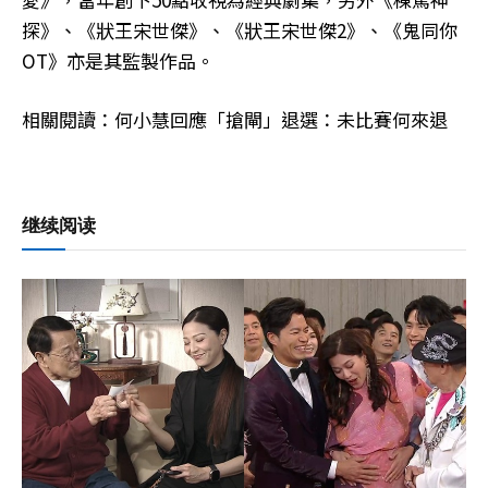
探》、《狀王宋世傑》、《狀王宋世傑2》、《鬼同你
OT》亦是其監製作品。
相關閱讀：何小慧回應「搶閘」退選：未比賽何來退
继续阅读