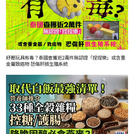
紓壓玩具有毒？泰國查獲近2萬件無認證「捏捏樂」或含重
金屬致癌物 恐傷肝損生殖系統