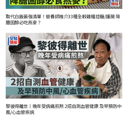
取代白飯最強清單！營養師推介33種全穀雜糧控糖/護腸 降
膽固醇必吃燕麥？
黎彼得離世丨晚年受病痛煎熬 2招自測血管健康 及早預防中
風/心血管疾病