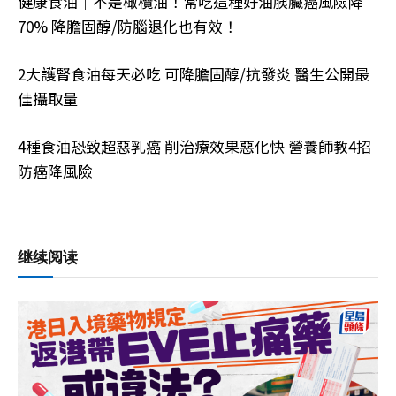
健康食油｜不是橄欖油！常吃這種好油胰臟癌風險降
70% 降膽固醇/防腦退化也有效！
2大護腎食油每天必吃 可降膽固醇/抗發炎 醫生公開最
佳攝取量
4種食油恐致超惡乳癌 削治療效果惡化快 營養師教4招
防癌降風險
继续阅读