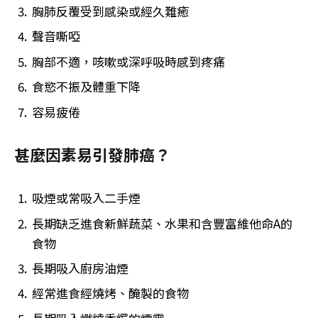
胸肺反覆受到感染或經久難癒
聲音嘶啞
胸部不適，咳嗽或深呼吸時感到疼痛
食慾不振及體重下降
容易疲倦
甚麼因素易引發肺癌？
吸煙或常吸入二手煙
長期缺乏進食新鮮蔬菜、水果和含豐富維他命A的
食物
長期吸入廚房油煙
經常進食經燒烤、醃製的食物