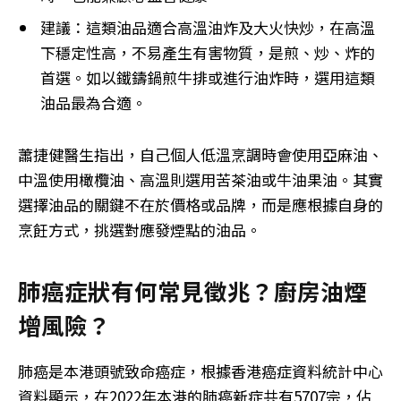
建議：這類油品適合高溫油炸及大火快炒，在高溫
下穩定性高，不易產生有害物質，是煎、炒、炸的
首選。如以鐵鑄鍋煎牛排或進行油炸時，選用這類
油品最為合適。
蕭捷健醫生指出，自己個人低溫烹調時會使用亞麻油、
中溫使用橄欖油、高溫則選用苦茶油或牛油果油。其實
選擇油品的關鍵不在於價格或品牌，而是應根據自身的
烹飪方式，挑選對應發煙點的油品。
肺癌症狀有何常見徵兆？廚房油煙
增風險？
肺癌是本港頭號致命癌症，根據香港癌症資料統計中心
資料顯示，在2022年本港的肺癌新症共有5707宗，佔