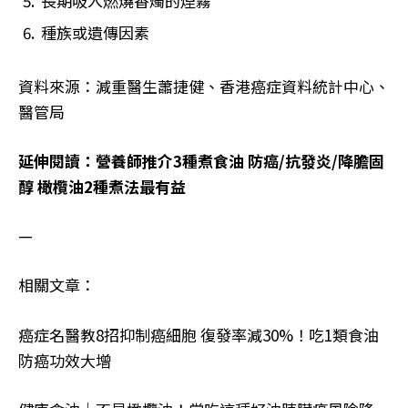
長期吸入燃燒香燭的煙霧
種族或遺傳因素
資料來源：減重醫生蕭捷健、香港癌症資料統計中心、
醫管局
延伸閱讀：營養師推介3種煮食油 防癌/抗發炎/降膽固
醇 橄欖油2種煮法最有益
—
相關文章：
癌症名醫教8招抑制癌細胞 復發率減30%！吃1類食油
防癌功效大增