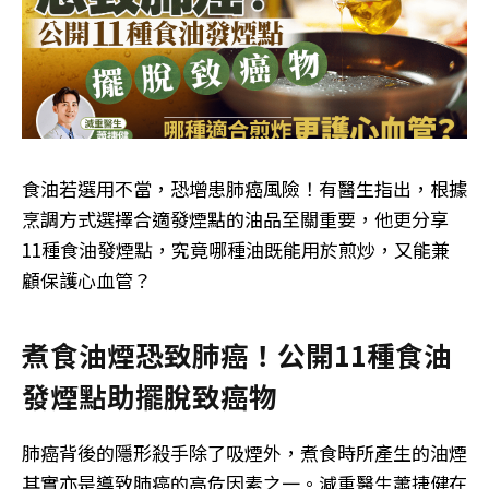
食油若選用不當，恐增患肺癌風險！有醫生指出，根據
烹調方式選擇合適發煙點的油品至關重要，他更分享
11種食油發煙點，究竟哪種油既能用於煎炒，又能兼
顧保護心血管？
煮食油煙恐致肺癌！公開11種食油
發煙點助擺脫致癌物
肺癌背後的隱形殺手除了吸煙外，煮食時所產生的油煙
其實亦是導致肺癌的高危因素之一。減重醫生蕭捷健在