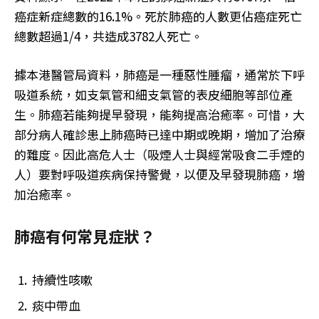
癌症新症總數的16.1%。死於肺癌的人數更佔癌症死亡
總數超過1/4，共造成3782人死亡。
據本港醫管局資料，肺癌是一種惡性腫瘤，通常於下呼
吸道系統，如支氣管和細支氣管的表皮細胞等部位產
生。肺癌若能夠提早發現，能夠提高治癒率。可惜，大
部分病人確診患上肺癌時已達中期或晚期，增加了治療
的難度。因此高危人士（吸煙人士與經常吸食二手煙的
人）要對呼吸道疾病保持警覺，以便及早發現肺癌，增
加治癒率。
肺癌有何常見症狀？
持續性咳嗽
痰中帶血