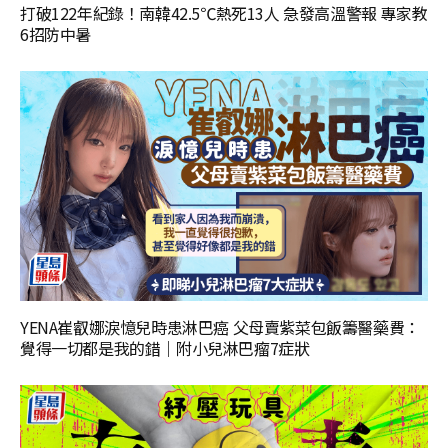
打破122年紀錄！南韓42.5℃熱死13人 急發高溫警報 專家教
6招防中暑
YENA崔叡娜淚憶兒時患淋巴癌 父母賣紫菜包飯籌醫藥費：
覺得一切都是我的錯｜附小兒淋巴瘤7症狀