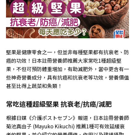
堅果是健康零食之一，但並非每種堅果都有抗衰老、防
癌的功效！日本註冊營養師推薦大家常吃1種超級堅
果，不但可預防體重增加，有助減肥外，當中更含有一
些神奇營養成分，具有抗癌和抗衰老等功效，營養價值
甚至比得上蔬菜和魚類！
常吃這種超級堅果 抗衰老/抗癌/減肥
根據日媒《介護ポストセブン》報道，日本註冊營養師
菊池真由子 (Mayuko Kikuchi) 推薦1種可有效延緩衰
老的堅果，並介紹它的營養價值、作用以及建議攝取