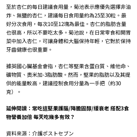
至於杏仁的每日建議食用量，菊池表示應優先選擇非油
炸、無鹽的杏仁，建議每日食用量約為25至30粒。最
好分次食用，每次10至12塊為最佳。杏仁的脂肪含量
也很高，所以不要吃太多。菊池說，在日常零食和開胃
菜中加入杏仁，可讓身體和大腦保持年輕，它對於保持
牙齒健康也很重要。
據英國心臟基金會指，杏仁等堅果含蛋白質、維他命、
礦物質、奧米加-3脂肪酸。然而，堅果的脂肪以及其提
供的能量較高，建議控制食用分量為一手把（約30
克）。
延伸閱讀：常吃這堅果護腦/降膽固醇/緩衰老 搭配3食
物營養加倍 每天吃幾多有效？
資料來源：介護ポストセブン