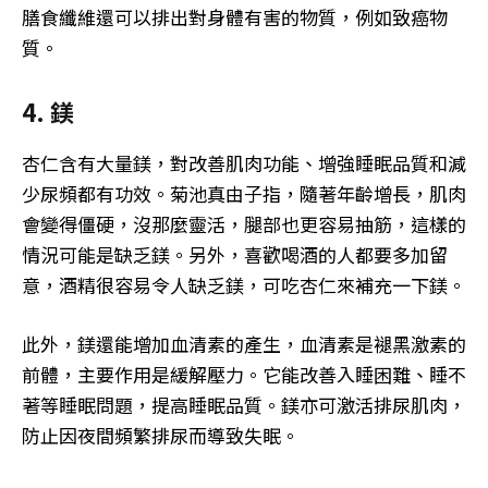
膳食纖維還可以排出對身體有害的物質，例如致癌物
質。
4. 鎂
杏仁含有大量鎂，對改善肌肉功能、增強睡眠品質和減
少尿頻都有功效。菊池真由子指，隨著年齡增長，肌肉
會變得僵硬，沒那麼靈活，腿部也更容易抽筋，這樣的
情況可能是缺乏鎂。另外，喜歡喝酒的人都要多加留
意，酒精很容易令人缺乏鎂，可吃杏仁來補充一下鎂。
此外，鎂還能增加血清素的產生，血清素是褪黑激素的
前體，主要作用是緩解壓力。它能改善入睡困難、睡不
著等睡眠問題，提高睡眠品質。鎂亦可激活排尿肌肉，
防止因夜間頻繁排​​尿而導致失眠。