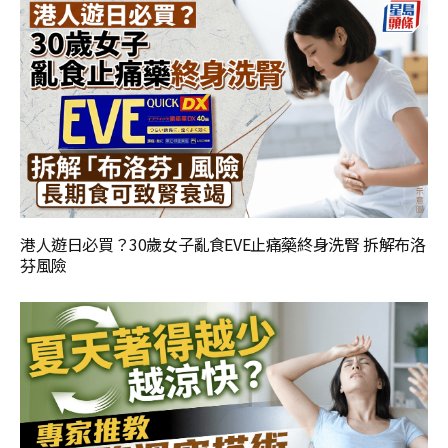
港人遊日必買？30歲女子亂食EVE止痛藥終身洗腎 拆解布洛
芬風險