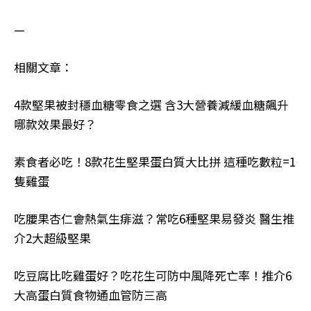
—
相關文章：
4款堅果被封穩血糖零食之選 含3大營養減緩血糖飆升
哪款效果最好？
素食者必吃！8款花生堅果蛋白質大比拼 這種吃數粒=1
隻雞蛋
吃腰果杏仁會熱氣生痱滋？常吃6種堅果易發炎 醫生推
介2大超級堅果
吃豆腐比吃雞蛋好？吃花生可防中風降死亡率！推介6
大高蛋白質食物通血管防三高