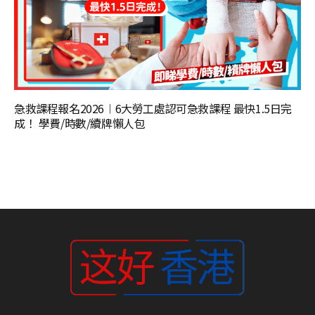
急救課程報名2026︱6大勞工處認可急救課程 最快1.5日完
成！ 學費/時數/續牌懶人包