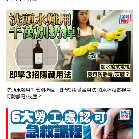
洗頭水難用千萬別扔掉！即學3招隱藏用法 加水擦拭電視竟
可防靜電/灰塵？