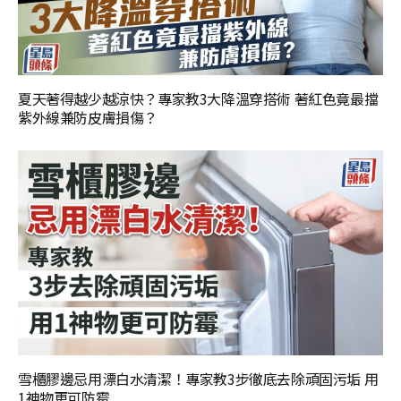
夏天著得越少越涼快？專家教3大降溫穿搭術 著紅色竟最擋
紫外線兼防皮膚損傷？
雪櫃膠邊忌用漂白水清潔！專家教3步徹底去除頑固污垢 用
1神物更可防霉