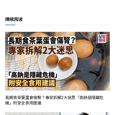
继续阅读
長期食茶葉蛋會傷腎？專家拆解2大迷思「高鈉是隱藏危
機」附安全食用建議