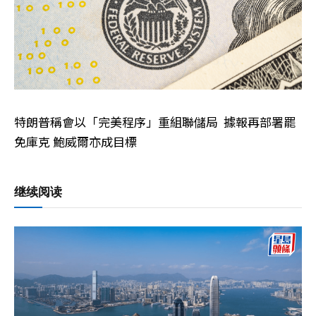
特朗普稱會以「完美程序」重組聯儲局 據報再部署罷
免庫克 鮑威爾亦成目標
继续阅读