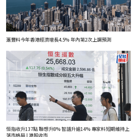
滙豐料今年香港經濟增長4.5% 年內第2次上調預測
恒指收升137點 聯想升8% 智譜升逾14% 專家料短期維持上
落市格局 | 港股收市