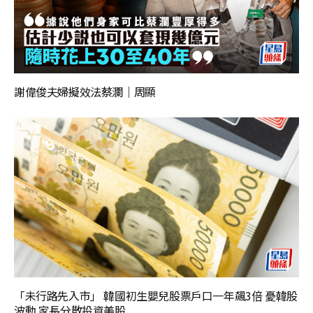
謝偉俊夫婦擬效法蔡瀾｜周顯
「未行路先入市」 韓國初生嬰兒股票戶口一年飆3倍 憂韓股
波動 家長分散投資美股