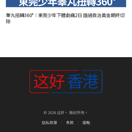
睾丸扭轉360°︱東莞少年下體劇痛2日 錯過救治黃金期終切
除
© 2026 这好。 版权所有。
隐私政策
条款
接触