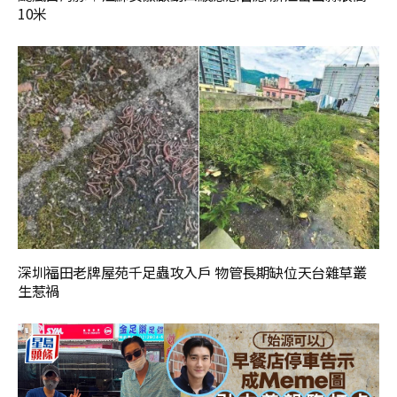
10米
深圳福田老牌屋苑千足蟲攻入戶 物管長期缺位天台雜草叢
生惹禍