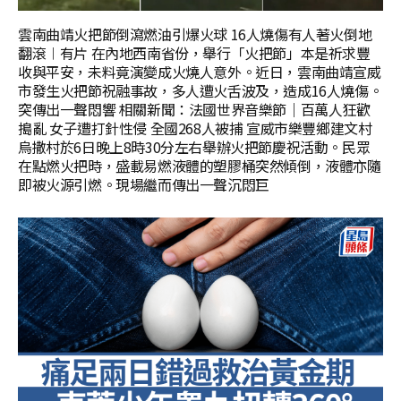
雲南曲靖火把節倒瀉燃油引爆火球 16人燒傷有人著火倒地
翻滾︱有片 在內地西南省份，舉行「火把節」本是祈求豐
收與平安，未料竟演變成火燒人意外。近日，雲南曲靖宣威
市發生火把節祝融事故，多人遭火舌波及，造成16人燒傷。
突傳出一聲悶響 相關新聞：法國世界音樂節｜百萬人狂歡
搗亂 女子遭打針性侵 全國268人被捕 宣威市樂豐鄉建文村
烏撒村於6日晚上8時30分左右舉辦火把節慶祝活動。民眾
在點燃火把時，盛載易燃液體的塑膠桶突然傾倒，液體亦隨
即被火源引燃。現場繼而傳出一聲沉悶巨