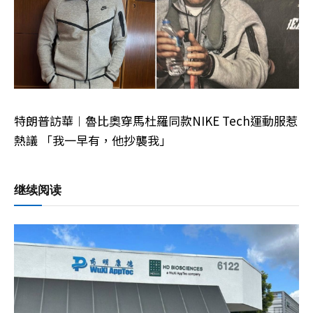
特朗普訪華︱魯比奧穿馬杜羅同款NIKE Tech運動服惹
熱議 「我一早有，他抄襲我」
继续阅读