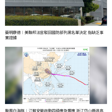
藥明康德︱美聯邦法官駁回國防部列黑名單決定 指缺乏事
實證據
颱風白海豚︱江蘇安徽啟動四級應急響應 浙江岱山縣浪高