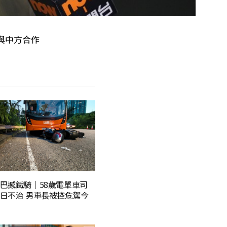
與中方合作
巴撼鐵騎｜58歲電單車司
日不治 男車長被控危駕今