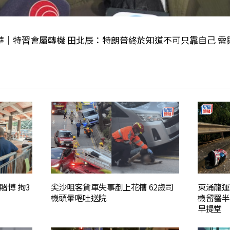
華｜特習會屬轉機 田北辰：特朗普終於知道不可只靠自己 需
賭博 拘3
尖沙咀客貨車失事剷上花槽 62歲司
東涌龍運
機頭暈嘔吐送院
機留醫半
早提堂