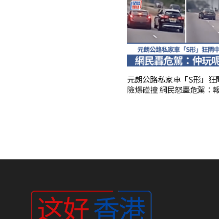
元朗公路私家車「S形」狂
險爆碰撞 網民怒轟危駕：