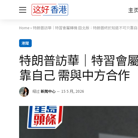
主
Home
»
特朗普訪華｜特習會屬轉機 田北辰：特朗普終於知道不可只靠自
港聞
特朗普訪華｜特習會屬
靠自己 需與中方合作
经过
新闻中心
15 5 月, 2026