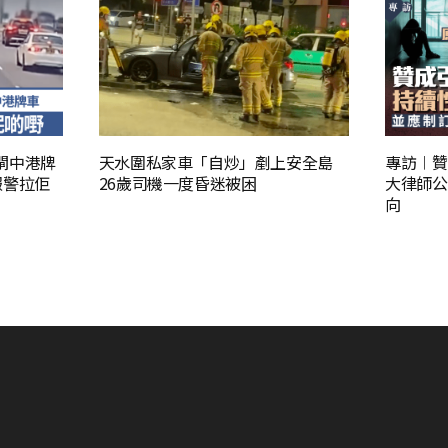
閘中港牌
天水圍私家車「自炒」剷上安全島
專訪︱贊
報警拉佢
26歲司機一度昏迷被困
大律師公
向