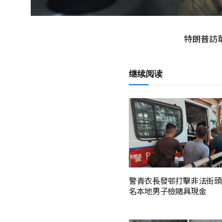
特朗普訪
继续阅读
警青衣長發邨打擊非法街頭
名本地男子檢賭具現金