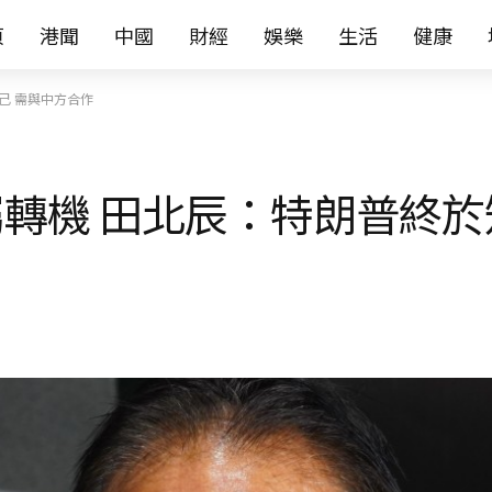
页
港聞
中國
財經
娛樂
生活
健康
己 需與中方合作
轉機 田北辰：特朗普終於