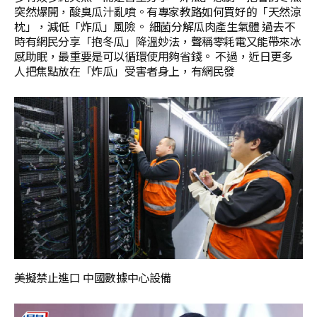
突然爆開，酸臭瓜汁亂噴。有專家教路如何買好的「天然涼
枕」，減低「炸瓜」風險。 細菌分解瓜肉產生氣體 過去不
時有網民分享「抱冬瓜」降溫妙法，聲稱零耗電又能帶來冰
感助眠，最重要是可以循環使用夠省錢。 不過，近日更多
人把焦點放在「炸瓜」受害者身上，有網民發
美擬禁止進口 中國數據中心設備