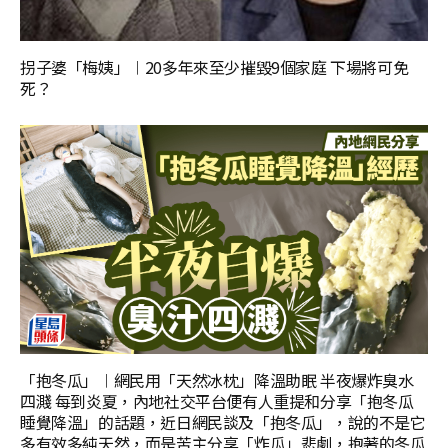
拐子婆「梅姨」︱20多年來至少摧毀9個家庭 下場將可免
死？
「抱冬瓜」︱網民用「天然冰枕」降溫助眠 半夜爆炸臭水
四濺 每到炎夏，內地社交平台便有人重提和分享「抱冬瓜
睡覺降溫」的話題，近日網民談及「抱冬瓜」，說的不是它
多有效多純天然，而是苦主分享「炸瓜」悲劇，抱著的冬瓜