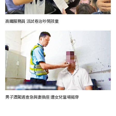
高鐵服務員 派試卷治吵鬧孩童
男子酒駕遇查急與妻換座 遭女兒當場揭穿