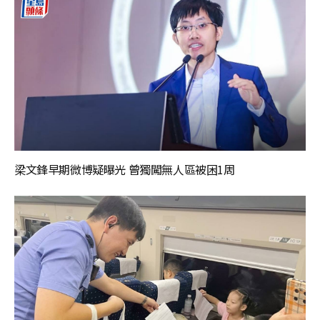
梁文鋒早期微博疑曝光 曾獨闖無人區被困1周