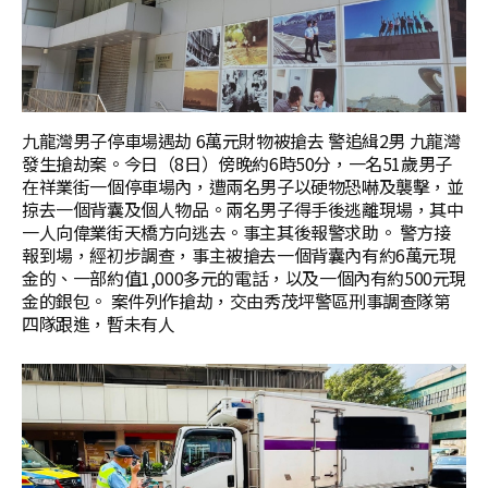
九龍灣男子停車場遇劫 6萬元財物被搶去 警追緝2男 九龍灣
發生搶劫案。今日（8日）傍晚約6時50分，一名51歲男子
在祥業街一個停車場內，遭兩名男子以硬物恐嚇及襲擊，並
掠去一個背囊及個人物品。兩名男子得手後逃離現場，其中
一人向偉業街天橋方向逃去。事主其後報警求助。 警方接
報到場，經初步調查，事主被搶去一個背囊內有約6萬元現
金的、一部約值1,000多元的電話，以及一個內有約500元現
金的銀包。 案件列作搶劫，交由秀茂坪警區刑事調查隊第
四隊跟進，暫未有人