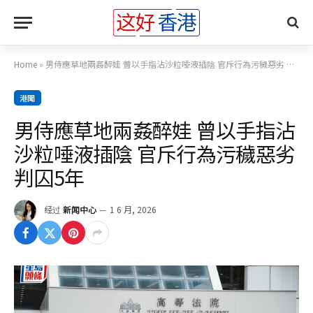
Home
»
男侍應草地兩姦醉娃 曾以手指沾沙粒唾液插陰 官斥行為污穢惡劣 判囚5年
港聞
男侍應草地兩姦醉娃 曾以手指沾
沙粒唾液插陰 官斥行為污穢惡劣
判囚5年
经过
新闻中心
1 6 月, 2026