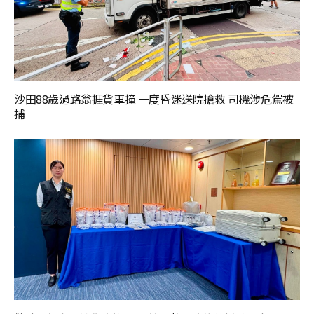
沙田88歲過路翁捱貨車撞 一度昏迷送院搶救 司機涉危駕被
捕