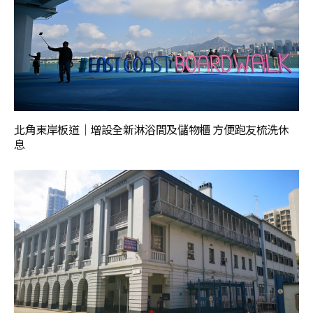
北角東岸板道｜增設全新淋浴間及儲物櫃 方便跑友梳洗休
息