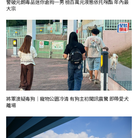
警破元朗毒品迷你倉拘一男 檢百萬元液態依托咪酯 年內最
大宗
將軍澳疑毒狗｜寵物公園冷清 有狗主初聞訊震驚 即帶愛犬
離場