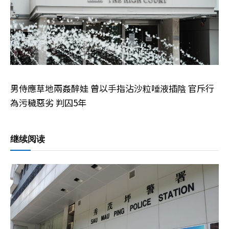
男侍應草地兩姦醉娃 曾以手指沾沙粒唾液插陰 官斥行
為污穢惡劣 判囚5年
继续阅读