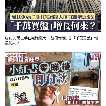
逾1000萬二手住宅跑贏大市 註冊增近8成 「千萬買盤」增
長何來？