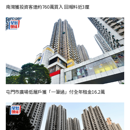
南灣獲投資客連約760萬買入 回報料近3厘
屯門市廣場低層戶獲「一筆過」付全年租金16.2萬