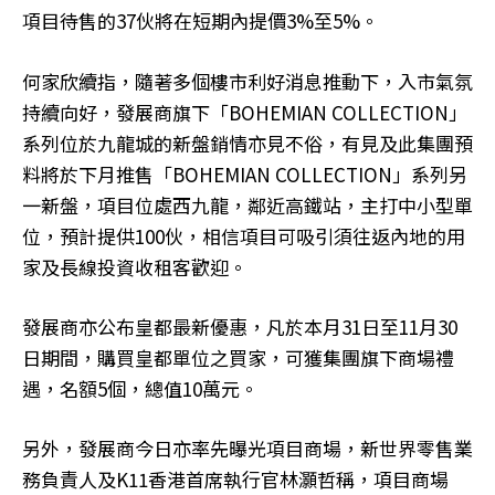
項目待售的37伙將在短期內提價3%至5%。
何家欣續指，隨著多個樓市利好消息推動下，入市氣氛
持續向好，發展商旗下「BOHEMIAN COLLECTION」
系列位於九龍城的新盤銷情亦見不俗，有見及此集團預
料將於下月推售「BOHEMIAN COLLECTION」系列另
一新盤，項目位處西九龍，鄰近高鐵站，主打中小型單
位，預計提供100伙，相信項目可吸引須往返內地的用
家及長線投資收租客歡迎。
發展商亦公布皇都最新優惠，凡於本月31日至11月30
日期間，購買皇都單位之買家，可獲集團旗下商場禮
遇，名額5個，總值10萬元。
另外，發展商今日亦率先曝光項目商場，新世界零售業
務負責人及K11香港首席執行官林灝哲稱，項目商場