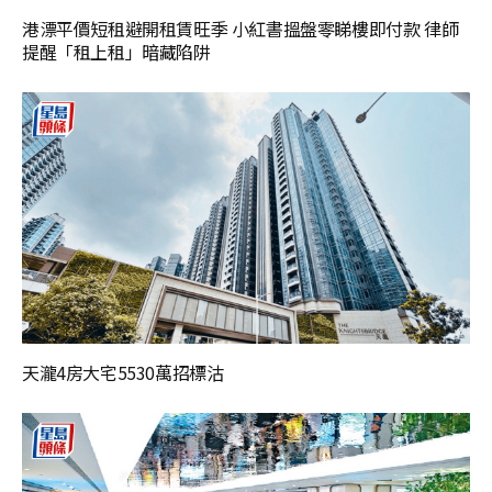
港漂平價短租避開租賃旺季 小紅書搵盤零睇樓即付款 律師
提醒「租上租」暗藏陷阱
天瀧4房大宅5530萬招標沽