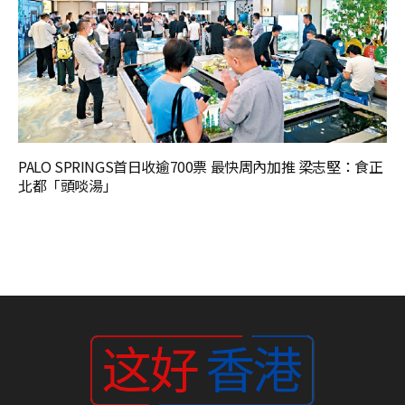
PALO SPRINGS首日收逾700票 最快周內加推 梁志堅：食正
北都「頭啖湯」