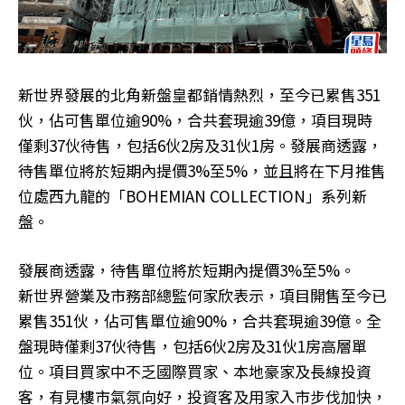
新世界發展的北角新盤皇都銷情熱烈，至今已累售351
伙，佔可售單位逾90%，合共套現逾39億，項目現時
僅剩37伙待售，包括6伙2房及31伙1房。發展商透露，
待售單位將於短期內提價3%至5%，並且將在下月推售
位處西九龍的「BOHEMIAN COLLECTION」系列新
盤。
發展商透露，待售單位將於短期內提價3%至5%。
新世界營業及市務部總監何家欣表示，項目開售至今已
累售351伙，佔可售單位逾90%，合共套現逾39億。全
盤現時僅剩37伙待售，包括6伙2房及31伙1房高層單
位。項目買家中不乏國際買家、本地豪家及長線投資
客，有見樓市氣氛向好，投資客及用家入市步伐加快，