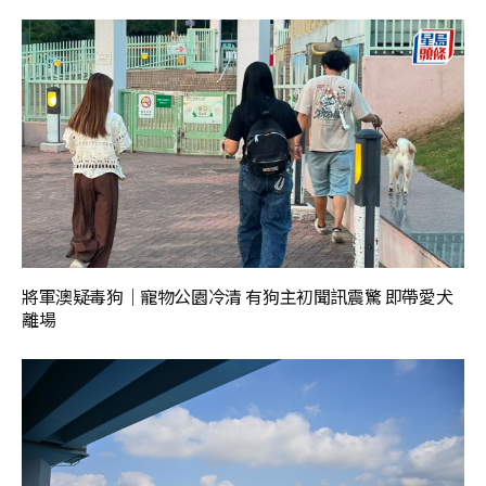
將軍澳疑毒狗｜寵物公園冷清 有狗主初聞訊震驚 即帶愛犬
離場