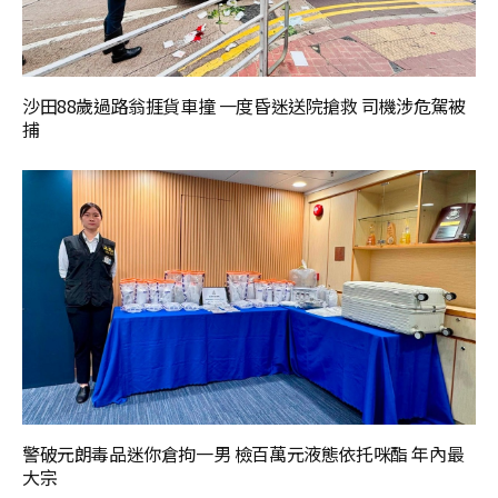
沙田88歲過路翁捱貨車撞 一度昏迷送院搶救 司機涉危駕被
捕
警破元朗毒品迷你倉拘一男 檢百萬元液態依托咪酯 年內最
大宗