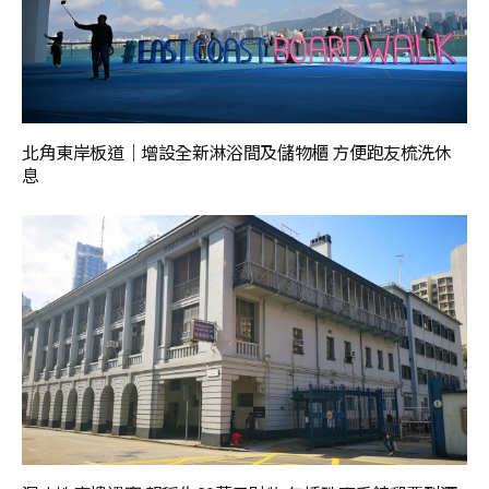
北角東岸板道｜增設全新淋浴間及儲物櫃 方便跑友梳洗休
息