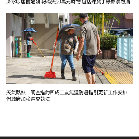
深水埗唐樓遇竊 報稱失20萬元財物 包括珠寶手錶郵票烈酒
天氣酷熱│調查指約四成工友無獲防暑指引更新工作安排
倡政府加強巡查執法