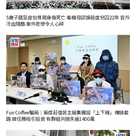
5歲子餓至皮包骨周身傷死亡 毒癮母認誤殺虐兒囚22年 官斥
冷血殘酷 案件悲慘令人心碎
Fun Coffee騙局｜吳傑莊偕苦主揭集團設「上下線」傳銷套
路 做任務吸引投資 有群組共損失逾1400萬