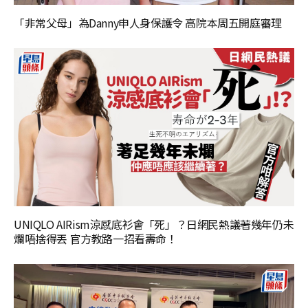
「非常父母」為Danny申人身保護令 高院本周五開庭審理
UNIQLO AIRism涼感底衫會「死」？日網民熱議著幾年仍未
爛唔捨得丟 官方教路一招看壽命！