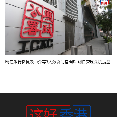
時任銀行職員及中介等3人涉貪助客開戶 明日東區法院提堂