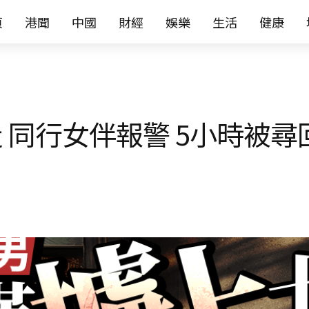
页
港聞
中國
財經
娛樂
生活
健康
 同行女伴報警 5小時被尋