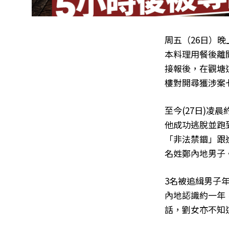
周五（26日）晚
本料理用餐後離開
接報後，在觀塘
樓對開尋獲涉案
至今(27日)凌
他成功逃脫並跑
「非法禁錮」跟
名姓鄭內地男子
3名被追緝男子年
內地認識約一年
話，劉女亦不知道