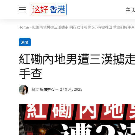
主
Home
»
紅磡內地男遭三漢擄走 同行女伴報警 5小時被尋回 重案組接手查
港聞
紅磡內地男遭三漢擄走
手查
经过
新闻中心
27 9 月, 2025