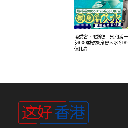
消委會．電鬚刨︱飛利浦一
$3000型號機身會入水 $1
價比高