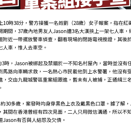
上10時38分，警方接獲一名姓劉（28歲）女子報案，指在
期間，37歲內地男友人Jason遭3名大漢挾上一架七人車
道附近一帶擺放警車偵查，翻看現場的閉路電視搜證，其後
七人車，惟人去車空。
晨約3時，Jason被綁起及禁錮於一不知名村屋內，當時並沒
到馬路向車輛求救，一名熱心市民載他到上水警署，他沒有
進，交由九龍城警區重案組跟進，暫未有人被捕，正通緝三
。
約30多歲，案發時均身穿黑色上衣及戴黑色口罩。據了解，J
，其間在香港曾經有四次見面，二人只用微信溝通，所以不
Jason有否與人結怨及欠債。