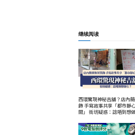
继续阅读
西環驚現神秘吉舖？店內簡
飾 手寫故事共享「都市靜
間」 街坊疑惑：諗唔到想