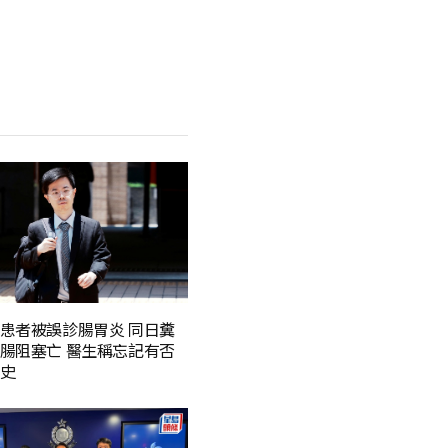
患者被誤診腸胃炎 同日糞
腸阻塞亡 醫生稱忘記有否
史