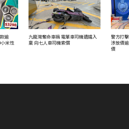
款逾
九龍灣奪命車禍 電單車司機遺孀入
警方打擊
89小米性
稟 向七人車司機索償
涉放債逾
債