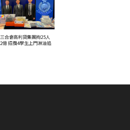
三合會高利貸集團拘25人
2億 招攬4學生上門淋油追