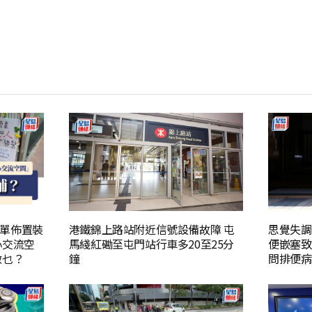
單佈置裝
港鐵錦上路站附近信號設備故障 屯
思覺失調
心交流空
馬綫紅磡至屯門站行車多20至25分
便嵌塞致
做乜？
鐘
問排便病