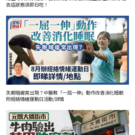
告這狀態須即日吃！
失眠暗瘡常出現？中醫教「一屈一伸」動作改善消化睡眠
附經絡情緒運動日活動/詳情