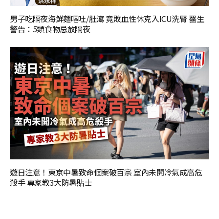
男子吃隔夜海鮮麵嘔吐/肚瀉 竟敗血性休克入ICU洗腎 醫生
警告：5類食物忌放隔夜
遊日注意！東京中暑致命個案破百宗 室內未開冷氣成高危
殺手 專家教3大防暑貼士