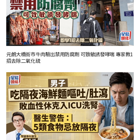
元朗大橋街市牛肉驗出禁用防腐劑 可致敏誘發哮喘 專家教1
招去除二氧化硫