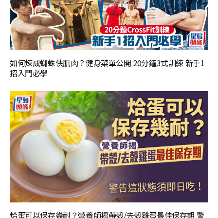
如何煉成蜘蛛俠肌肉？健身菜單公開 20分鐘3式訓練 新手1
招入門必學
烚蛋可以保存幾耐？營養師揭帶殼/去殼雞蛋最佳保存期 警