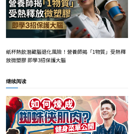
紙杯熱飲潛藏腦退化風險！營養師揭「1物質」受熱釋
放微塑膠 即學3招保護大腦
继续阅读