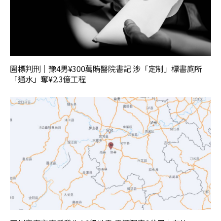
圍標判刑｜豫4男¥300萬賄醫院書記 涉「定制」標書廁所
「通水」奪¥2.3億工程