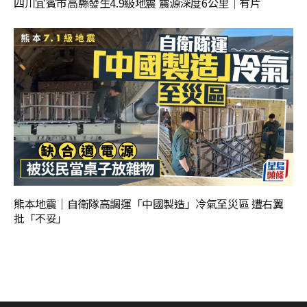
四川宜賓市高縣發生4.9級地震 震源深度6公里｜有片
熊本地震｜自衛隊高調運「中國製造」冷氣至災區 遭右翼
批「不妥」