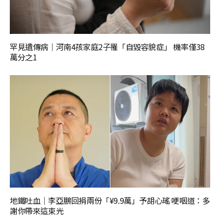
罕見遺傳病｜河南4孩家庭2子罹「自毀容貌症」 機率僅38
萬分之1
地鐵吐血｜李亞鵬回捐兩份「¥9.9萬」予胡心瑤 哽咽道：多
謝你帶來這束光