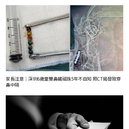
家長注意｜深圳6歲童雙鼻藏磁珠5年不自知 照CT揭發險穿
鼻中隔