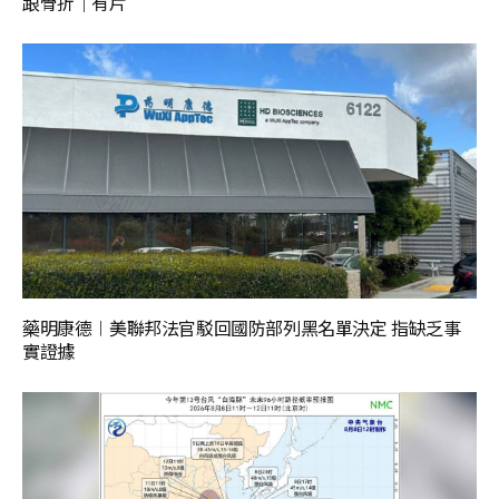
跟骨折｜有片
藥明康德︱美聯邦法官駁回國防部列黑名單決定 指缺乏事
實證據