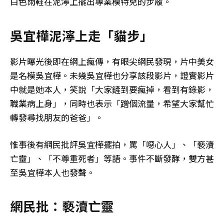
白色雨鞋在泥濘上擺出專業模特兒的步履。
吳宜樺泥濘上走「貓步」
影片曝光後即在網上瘋傳，有眼尖網民發現，片中美女
是名模吳宜樺。未幾吳宜樺也分享該段影片，證實影片
中就是她本人，笑說「大家鏟到要瘋掉，看到有錄影，
職業病上身」，同時也表示「蹭個流量，希望大家幫忙
轉發尋找朋友的爸爸」。
惟事後有網民批評吳宜樺擺拍，罵「噁心人」、「褻瀆
亡靈」、「不尊重死者」等語。事件不斷發酵，雙方甚
至吳宜樺本人也發聲。
網民批：褻瀆亡靈