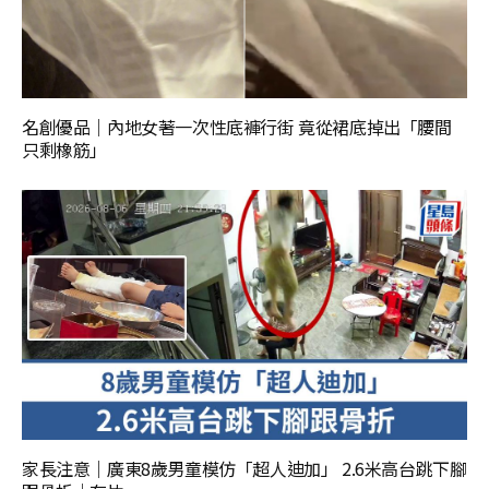
名創優品｜內地女著一次性底褲行街 竟從裙底掉出「腰間
只剩橡筋」
家長注意｜廣東8歲男童模仿「超人迪加」 2.6米高台跳下腳