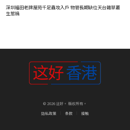
深圳福田老牌屋苑千足蟲攻入戶 物管長期缺位天台雜草叢
生惹禍
© 2026 这好。 版权所有。
隐私政策
条款
接触