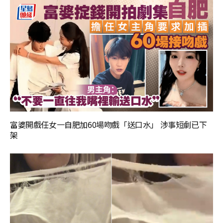
富婆開戲任女一自肥加60場吻戲「送口水」 涉事短劇已下
架