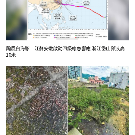
颱風白海豚︱江蘇安徽啟動四級應急響應 浙江岱山縣浪高
10米