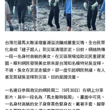
台灣花蓮馬太鞍溪堰塞湖溢流釀成嚴重災情，全台民眾
化身成「鏟子超人」到災區清理淤泥。日前，網絡熱傳
一段一名身材高䠷的美女，在災區現場協助災民重建家
園。眼利網民發現美女原來是台灣知名模特兒吳宜樺。
不過，吳女在淤泥走貓步，卻一度引起網民熱議，有人
甚至質疑吳宜樺到災區，目的是蹭流量。
一名連日參與救災的網民周二（9月30日）在網上分享
影片，其中一段名為「馬太鞍時裝周」。畫面中可見，
一名身材高䠷的女子身穿黑色緊身衣，戴著手套、腳穿