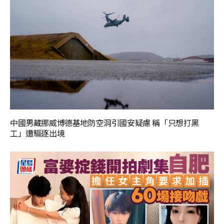
中國男藏挪威博德基地防空洞引國安疑慮 稱「只想打黑
工」遭驅逐出境