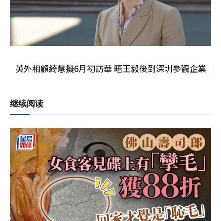
英外相顧綺慧擬6月初訪華 晤王毅後到深圳參觀企業
继续阅读