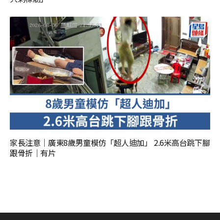
家長注意｜廣東8歲男童模仿「超人迪加」 2.6米高台跳下腳
跟骨折｜有片