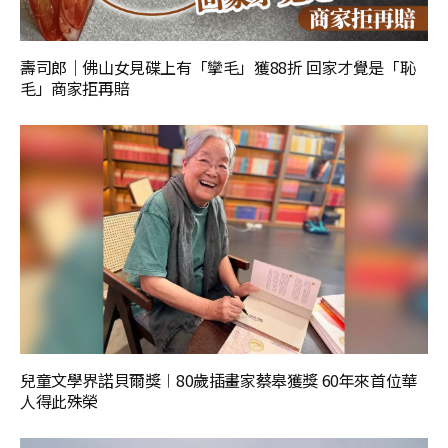
壽司郎｜佛山女見碟上有「攣毛」獲88折 回家才覺是「恥
毛」商家拒再賠
兒童文學界諾貝爾獎︱80歲插畫家蔡皋獲獎 60年來首位華
人得此殊榮