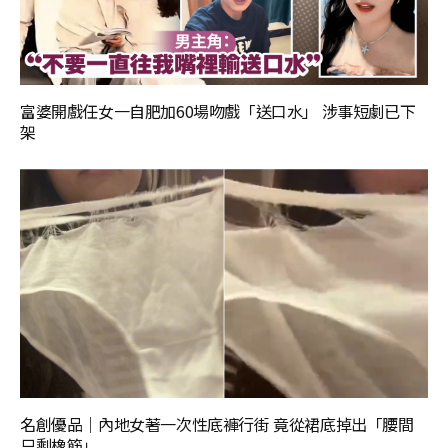
富婆開戲任女一自肥加60場吻戲「送口水」 涉事短劇已下
架
名創優品｜內地女著一次性底褲行街 竟從裙底掉出「腰間
只剩橡筋」