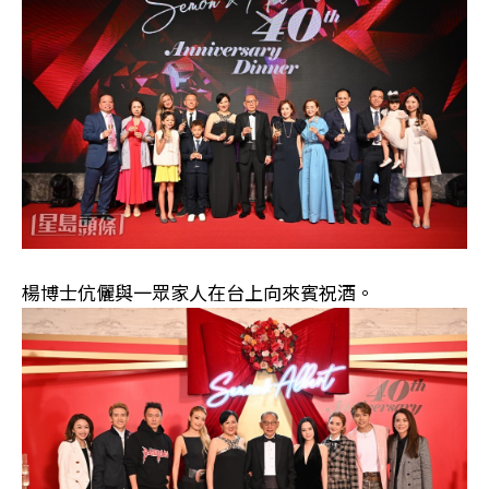
楊博士伉儷與一眾家人在台上向來賓祝酒。