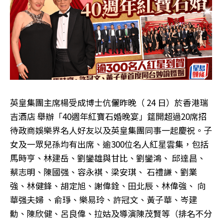
英皇集團主席楊受成博士伉儷昨晚（ 24 日）於香港瑞
吉酒店 舉辦「40週年紅寶石婚晚宴」筵開超過20席招
待政商娛樂界名人好友以及英皇集團同事一起慶祝。子
女及一眾兒孫均有出席、逾300位名人紅星雲集，包括
馬時亨、林建岳、劉鑾雄與甘比、劉鑾鴻、 邱達昌、
蔡志明、陳國强、容永褀、梁安琪、 石禮謙、劉業
強、林健鋒、胡定旭、謝偉銓、田北辰、林偉強、 向
華强夫婦 、俞琤、樂易玲、許冠文、黃子華、岑建
勳、陳欣健、呂良偉、拉姑及導演陳茂賢等（排名不分