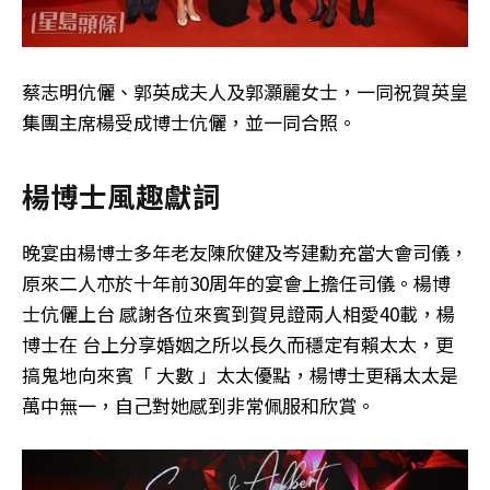
蔡志明伉儷、郭英成夫人及郭灝麗女士，一同祝賀英皇
集團主席楊受成博士伉儷，並一同合照。
楊博士風趣獻詞
晚宴由楊博士多年老友陳欣健及岑建勳充當大會司儀，
原來二人亦於十年前30周年的宴會上擔任司儀。楊博
士伉儷上台 感謝各位來賓到賀見證兩人相愛40載，楊
博士在 台上分享婚姻之所以長久而穩定有賴太太，更
搞鬼地向來賓「 大數 」太太優點，楊博士更稱太太是
萬中無一，自己對她感到非常佩服和欣賞。