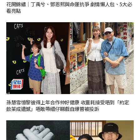
花開錦繡｜丁禹兮、鄧恩熙與命運抗爭 劇情懶人包、5大必
看亮點
孫慧雪憶黎彼得上年合作仲好健康 收噩耗接受唔到「約定
飲茶成遺憾」唔敢帶細仔睇戲自爆曾被投訴