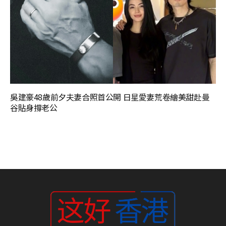
吳建豪48歲前夕夫妻合照首公開 日星愛妻荒卷繪美甜赴曼
谷貼身撐老公