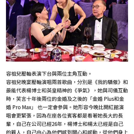
容祖兒壓軸表演下台與兩位主角互動。
容祖兒晚宴壓軸演唱兩首歌曲，分別是《我的驕傲》和
最能代表楊博士和英皇精神的《爭氣》，她與司儀互動
時，笑言十年後兩位的金婚及之後的「金婚 Plus和金
婚 Pro Max」 也一定會參與。她形容今晚比開紅館演
唱會更緊張，因為在座各位賓客都是看著她長大的長
輩，自己在公司已經26年，楊博士和楊太已經是自己
的親人，自己由心為他們感到開心和感動，從他們身上