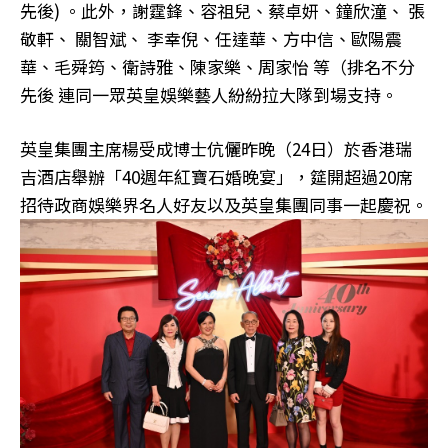
先後) 。此外，謝霆鋒、容祖兒、蔡卓妍、鐘欣潼、 張
敬軒、 關智斌、 李幸倪、任達華、方中信、歐陽震
華、毛舜筠、衛詩雅、陳家樂、周家怡 等（排名不分
先後 連同一眾英皇娛樂藝人紛紛拉大隊到場支持。
英皇集團主席楊受成博士伉儷昨晚（24日）於香港瑞
吉酒店舉辦「40週年紅寶石婚晚宴」，筵開超過20席
招待政商娛樂界名人好友以及英皇集團同事一起慶祝。