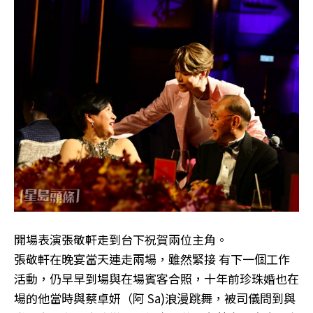
開場表演張敬軒走到台下祝賀兩位主角。
張敬軒在晚宴當天連走兩場，雖然緊接 有下一個工作
活動，仍早早到場與在場賓客合照，十年前珍珠婚也在
場的他當時與蔡卓妍（阿 Sa)浪漫跳舞，被司儀問到與