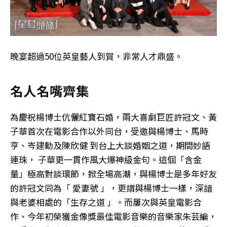
晚宴超過50位英皇藝人到賀，非常人才鼎盛。
名人名嘴齊集
為慶祝楊博士伉儷紅寶石婚，兩大喜劇巨匠許冠文、黃
子華首次在電影合作以外同台，受邀與楊博士、馬時
亨、岑建勳及陳欣健 到台上大談婚姻之道，期間妙語
連珠， 子華更一貫作風大爆神級金句。這個「含金
量」極高對談環節，掀全場高潮，與楊博士是多年好友
的許冠文同為「 愛妻號 」，更謂與楊博士一樣，深諳
與老婆相處的「生存之道 」。而屢次與英皇電影合
作、今年初榮獲金像獎最佳電影音樂的音樂家朱芸編，