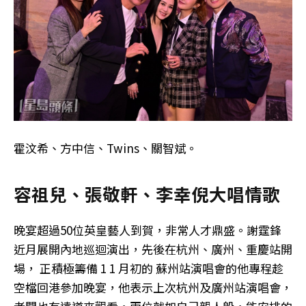
霍汶希、方中信、Twins、關智斌。
容祖兒、張敬軒、李幸倪大唱情歌
晚宴超過50位英皇藝人到賀，非常人才鼎盛。謝霆鋒
近月展開內地巡迴演出，先後在杭州、廣州、重慶站開
場， 正積極籌備 1 1 月初的 蘇州站演唱會的他專程趁
空檔回港參加晚宴，他表示上次杭州及廣州站演唱會，