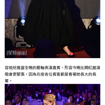
容祖兒擔當全晚的壓軸表演嘉賓，形容今晚比開紅館演
唱會更緊張，因為在座各位賓客都是看著她長大的長
輩。