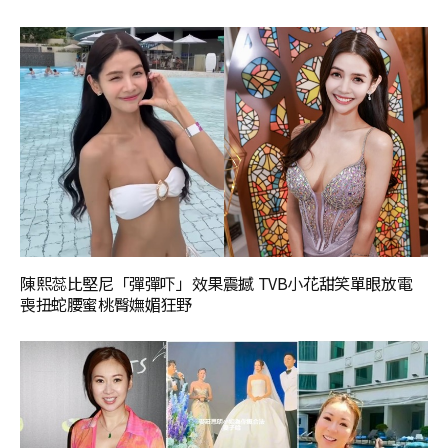
陳熙蕊比堅尼「彈彈吓」效果震撼 TVB小花甜笑單眼放電
喪扭蛇腰蜜桃臀嫵媚狂野