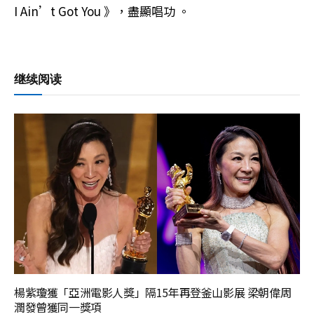
I Ain’t Got You 》，盡顯唱功 。
继续阅读
楊紫瓊獲「亞洲電影人獎」隔15年再登釜山影展 梁朝偉周
潤發曾獲同一獎項