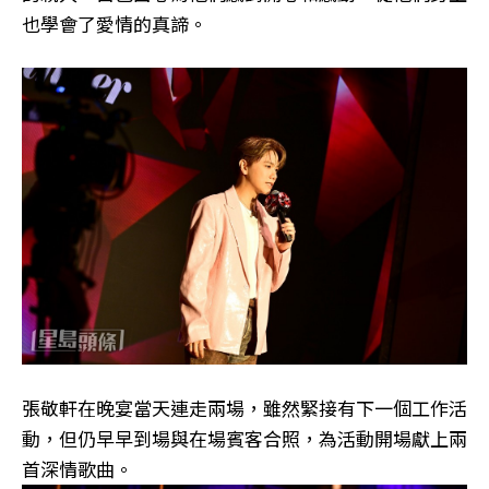
也學會了愛情的真諦。
張敬軒在晚宴當天連走兩場，雖然緊接有下一個工作活
動，但仍早早到場與在場賓客合照，為活動開場獻上兩
首深情歌曲。