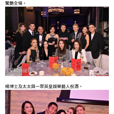
驚艷全場。
楊博士及太太與一眾英皇娛樂藝人祝酒。