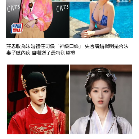
莊思敏為妹婚禮任司儀「神級口誤」 失言講錯楊明是合法
妻子感內疚 自嘲送了最特別賀禮