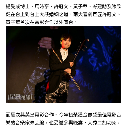
楊受成博士、馬時亨、許冠文、黃子華、岑建勳及陳欣
健在台上到台上大談婚姻之道，兩大喜劇巨匠許冠文、
黃子華首次在電影合作以外同台。
而屢次與英皇電影合作、今年初榮獲金像獎最佳電影音
樂的音樂家朱芸編，也受邀參與晚宴，大秀二胡功架，