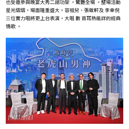
也受邀參與晚宴大秀二胡功架 ，驚艷全場 。整場活動
星光熠熠，場面隆重盛大。容祖兒、張敬軒及 李幸倪
三位實力唱將更上台表演，大唱 數 首耳熟能詳的經典
情歌 。