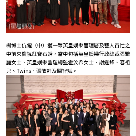
楊博士伉儷（中）獲一眾英皇娛樂管理層及藝人百忙之
中前來慶祝紅寶石婚，當中包括英皇娛樂行政總裁張雅
麗女士、英皇娛樂營運總監霍汶希女士、謝霆鋒、容祖
兒、Twins、張敬軒及關智斌。