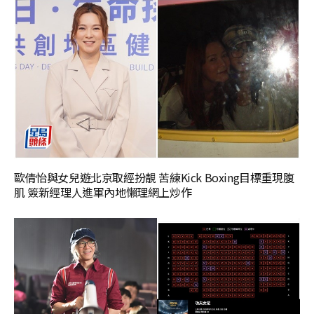
歐倩怡與女兒遊北京取經扮靚 苦練Kick Boxing目標重現腹
肌 簽新經理人進軍內地懶理網上炒作