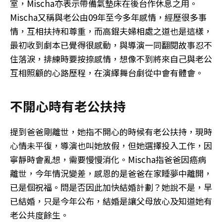
室，Mischa亦表示帶備氣墊床在後台作休息之用。
Mischa又稱與老公由09年至今多年感情，經歷很多事
情，互相扶持和尊重，而高錕夫婦相處之道也是這樣，
最初收到劇本已覺得很感動，與導演一同翻閱故事忍不
住落淚，排練時要按捺感情，想像不到將來自己與老公
互相照顧的心路歷程，在演繹舞台劇從中會有體會。
不開心時有老公扶持
提到爸爸剛離世，她指不開心的時候有老公扶持，現時
心情未平復，導演也叫她放假，但她選擇投入工作，因
寧靜時會亂想，需要慢慢消化。Mischa指爸爸因癌病
離世，今年情況變差，感恩的是爸爸在家睡夢中離開，
已是個祝福。問是否因此加快結婚計劃？她說不是，早
已結婚，只是今年公布，結婚是讓父母放心及知道她有
老公共度餘生。