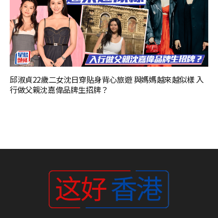
邱淑貞22歲二女沈日穿貼身背心旅遊 與媽媽越來越似樣 入
行做父親沈嘉偉品牌生招牌？