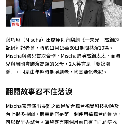
葉巧琳（Mischa）出席原創音樂劇《一束光─高錕的
記憶》記者會，將於11月15至30日期間共演10場。
Mischa與海兒首次合作，Mischa飾演高錕太太，而海
兒與周國豐飾演高錕的父母，2人笑言是「婆媳關
係」，同是由年輕時期演到老，均需要化老妝。
翻閱故事忍不住落淚
Mischa表示演出最難之處是配合舞台視覺科技投映及
台上很多機關，慶幸他們是第一個使用這舞台的團隊，
可以提早去試台。海兒喜言兩個月前已有自己的更衣