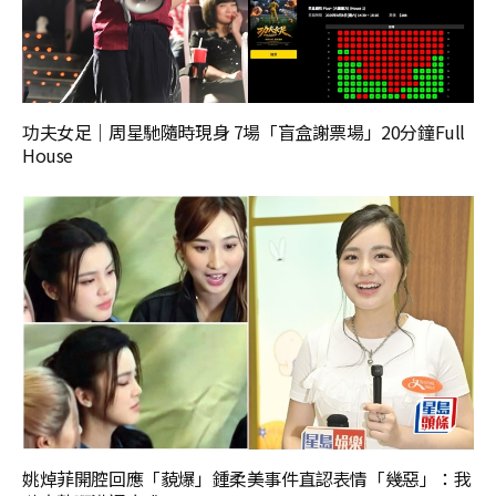
功夫女足｜周星馳隨時現身 7場「盲盒謝票場」20分鐘Full
House
姚焯菲開腔回應「藐爆」鍾柔美事件直認表情「幾惡」：我