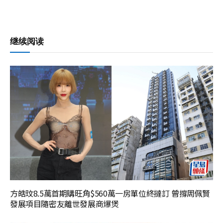
继续阅读
方皓玟8.5萬首期購旺角$560萬一房單位終撻訂 曾撐周佩賢
發展項目隨密友離世發展商爆煲