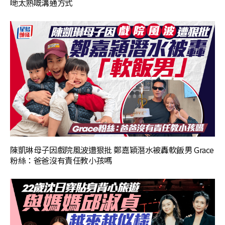
哋太熟嘅溝通方式
陳凱琳母子因戲院風波遭狠批 鄭嘉穎潛水被轟軟飯男 Grace
粉絲：爸爸沒有責任教小孩嗎