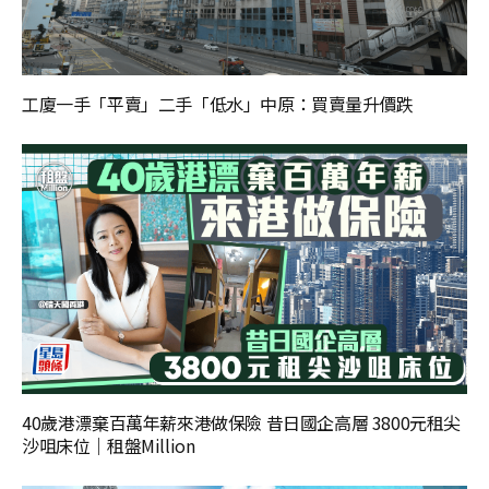
工廈一手「平賣」二手「低水」中原：買賣量升價跌
40歲港漂棄百萬年薪來港做保險 昔日國企高層 3800元租尖
沙咀床位｜租盤Million