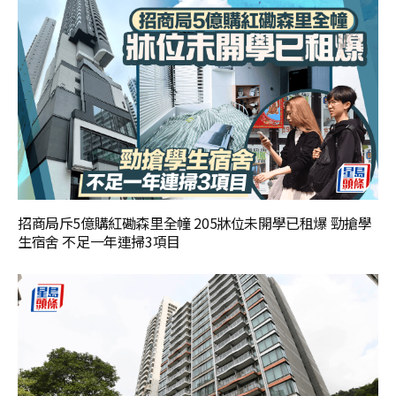
招商局斥5億購紅磡森里全幢 205牀位未開學已租爆 勁搶學
生宿舍 不足一年連掃3項目