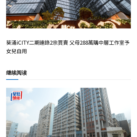
葵涌iCITY二期連錄2宗買賣 父母288萬購中層工作室予
女兒自用
继续阅读