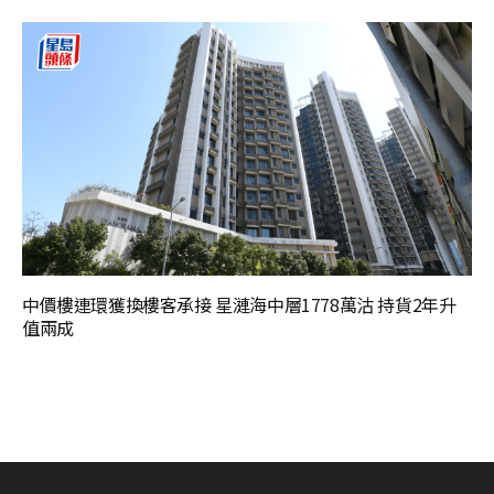
中價樓連環獲換樓客承接 星漣海中層1778萬沽 持貨2年升
值兩成