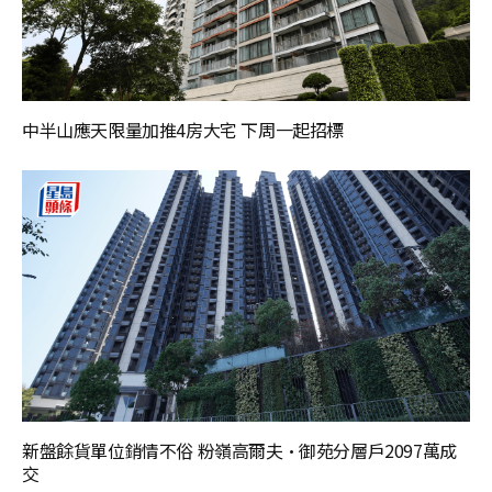
中半山應天限量加推4房大宅 下周一起招標
新盤餘貨單位銷情不俗 粉嶺高爾夫·御苑分層戶2097萬成
交