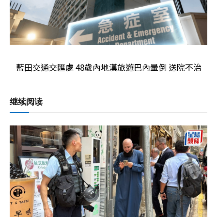
藍田交通交匯處 48歲內地漢旅遊巴內暈倒 送院不治
继续阅读