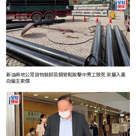
新油麻地公眾貨物裝卸區鋼管鬆脫擊中男工致死 家屬入稟
向僱主索償