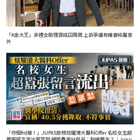
「K金大王」非禮女助理罪成囚兩周 上訴爭議有機會純屬意
外
「你個frd廢！」JUPAS放榜炫耀港大醫科Offer 名校女生超
囂張留言流出惹眾怒 網民轟高分低品：點做醫生？｜Juicy