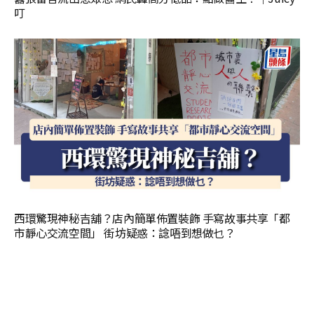
叮
西環驚現神秘吉舖？店內簡單佈置裝飾 手寫故事共享「都
市靜心交流空間」 街坊疑惑：諗唔到想做乜？