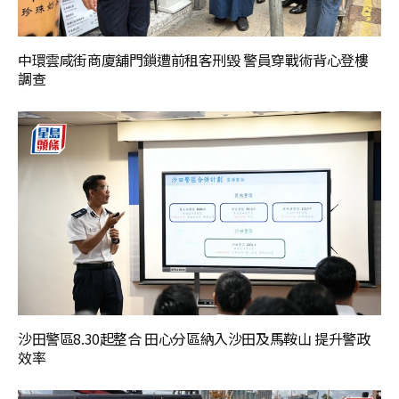
中環雲咸街商廈舖門鎖遭前租客刑毀 警員穿戰術背心登樓
調查
沙田警區8.30起整合 田心分區納入沙田及馬鞍山 提升警政
效率