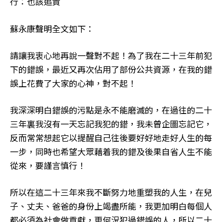
行：也該追責
蘇永康聲明全文如下：
請讓我衷心地再說一聲對不起！為了我在二十三年前犯
下的錯誤，最近又再次佔用了部份公共資源，在我的錯
誤上花費了大家的心神，對不起！
我深深明白錯誤的污點是永不能磨滅的，在過往的二十
三年裏我沒有一天忘記我犯的錯，我未曾企圖忘記它，
反而常常想起它以提醒自己往後要好好地走好人生的每
一步，同時也希望大眾藉着我的錯及後果自省人生不能
從來，要謹言慎行！
所以在這二十三年來我不斷努力地重塑我的人生，在兒
子、丈夫、爸爸的身份上竭盡所能，我更加明白每個人
都必須為社會做貢獻，更何況犯過錯誤的人，所以二十