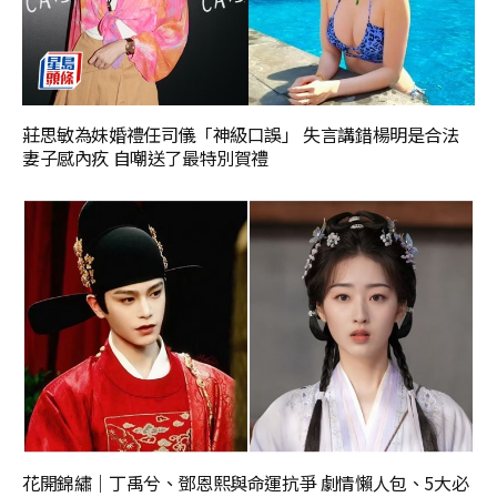
莊思敏為妹婚禮任司儀「神級口誤」 失言講錯楊明是合法
妻子感內疚 自嘲送了最特別賀禮
花開錦繡｜丁禹兮、鄧恩熙與命運抗爭 劇情懶人包、5大必