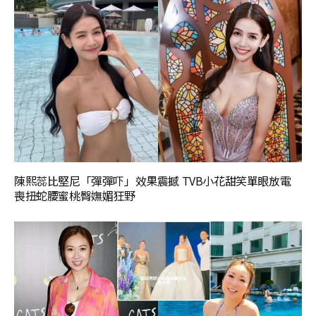
陳熙蕊比堅尼「彈彈吓」效果震撼 TVB小花甜笑單眼放電
喪扭蛇腰蜜桃臀嫵媚狂野