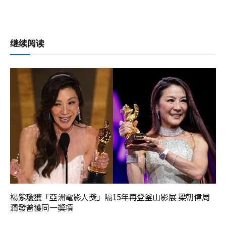
继续阅读
楊紫瓊獲「亞洲電影人獎」隔15年再登釜山影展 梁朝偉周
潤發曾獲同一獎項