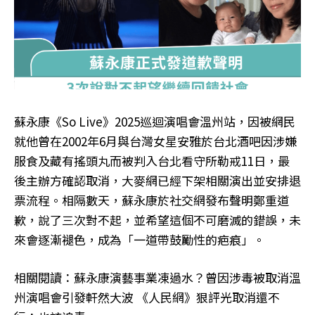
蘇永康《So Live》2025巡迴演唱會溫州站，因被網民
就他曾在2002年6月與台灣女星安雅於台北酒吧因涉嫌
服食及藏有搖頭丸而被判入台北看守所勒戒11日，最
後主辦方確認取消，大麥網已經下架相關演出並安排退
票流程。相隔數天，蘇永康於社交網發布聲明鄭重道
歉，說了三次對不起，並希望這個不可磨滅的錯誤，未
來會逐漸褪色，成為「一道帶鼓勵性的疤痕」。
相關閱讀：蘇永康演藝事業凍過水？曾因涉毒被取消溫
州演唱會引發軒然大波 《人民網》狠評光取消還不