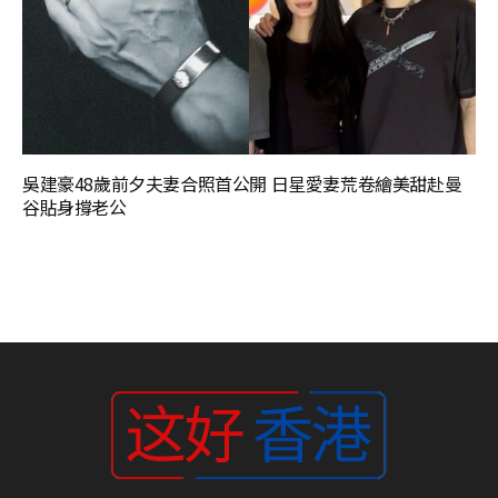
吳建豪48歲前夕夫妻合照首公開 日星愛妻荒卷繪美甜赴曼
谷貼身撐老公