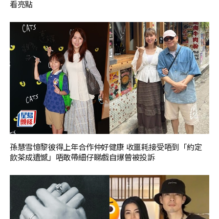
看亮點
孫慧雪憶黎彼得上年合作仲好健康 收噩耗接受唔到「約定
飲茶成遺憾」唔敢帶細仔睇戲自爆曾被投訴