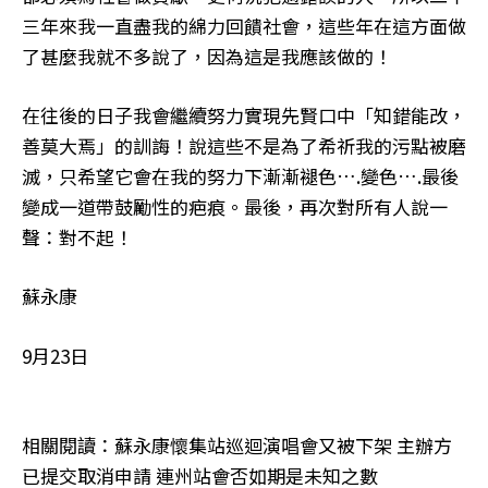
三年來我一直盡我的綿力回饋社會，這些年在這方面做
了甚麼我就不多說了，因為這是我應該做的！
在往後的日子我會繼續努力實現先賢口中「知錯能改，
善莫大焉」的訓誨！說這些不是為了希祈我的污點被磨
滅，只希望它會在我的努力下漸漸褪色….變色….最後
變成一道帶鼓勵性的疤痕。最後，再次對所有人說一
聲：對不起！
蘇永康
9月23日
相關閱讀：蘇永康懷集站巡迴演唱會又被下架 主辦方
已提交取消申請 連州站會否如期是未知之數