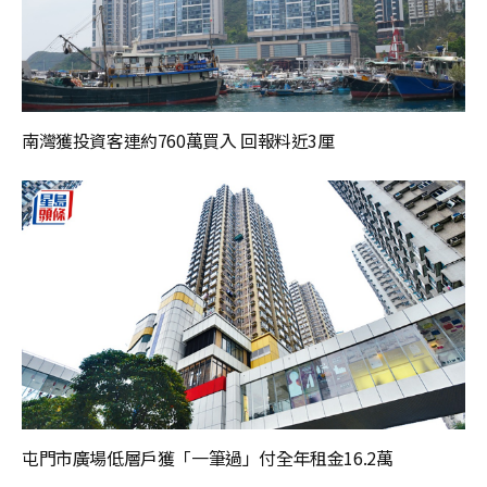
南灣獲投資客連約760萬買入 回報料近3厘
屯門市廣場低層戶獲「一筆過」付全年租金16.2萬