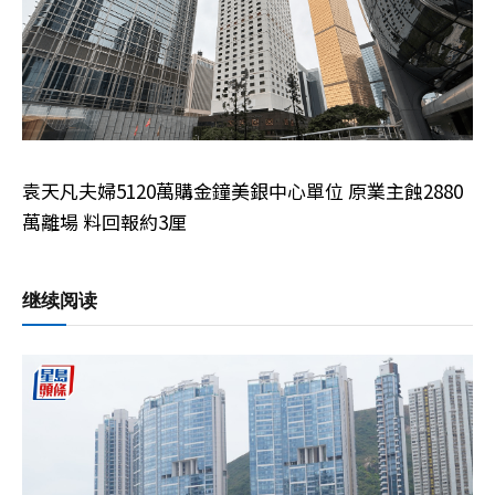
袁天凡夫婦5120萬購金鐘美銀中心單位 原業主蝕2880
萬離場 料回報約3厘
继续阅读