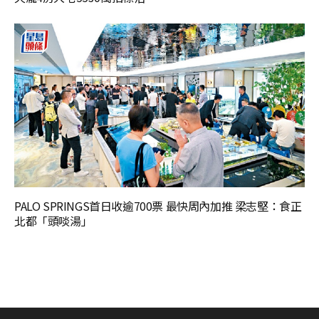
PALO SPRINGS首日收逾700票 最快周內加推 梁志堅：食正
北都「頭啖湯」