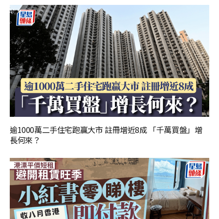
逾1000萬二手住宅跑贏大市 註冊增近8成 「千萬買盤」增
長何來？