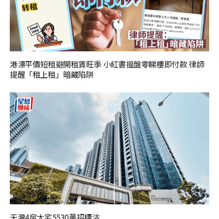
港漂平價短租避開租賃旺季 小紅書搵盤零睇樓即付款 律師
提醒「租上租」暗藏陷阱
天瀧4房大宅5530萬招標沽