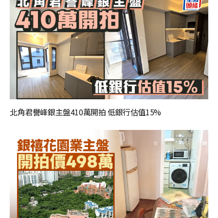
北角君譽峰銀主盤410萬開拍 低銀行估值15%