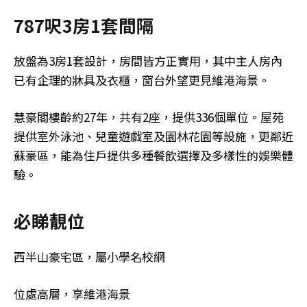
787呎3房1套間隔
放盤為3房1套設計，房間皆方正實用，其中主人房內
已有企理的牀具及衣櫃，窗台外望更見維港海景。
慧豪閣樓齡約27年，共有2座，提供336個單位。屋苑
提供室外泳池、兒童遊戲室及園林花園等設施，更鄰近
蘇豪區，能為住戶提供多種餐飲選擇及多樣性的娛樂體
驗。
必睇靚位
西半山豪宅區，屬小學名校網
位處高層，享維港海景