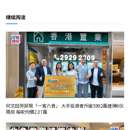
继续阅读
何文田芳菲現「一客六食」 大手投資者斥逾5902萬連掃6伙
兩房 每呎均價2.37萬