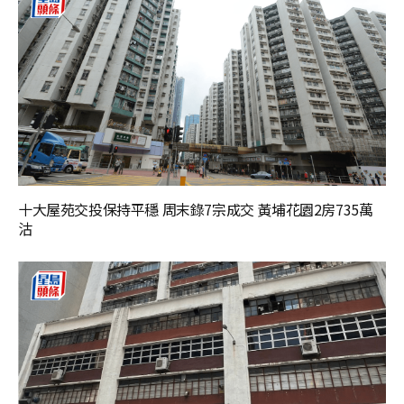
十大屋苑交投保持平穩 周末錄7宗成交 黃埔花園2房735萬
沽