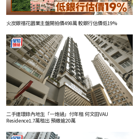
火炭銀禧花園業主盤開拍價498萬 較銀行估價低19%
二手連環錄內地生「一炮過」付年租 何文田VAU
Residence1.7萬租出 預繳逾20萬