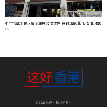
屯門怡成工業大廈全層連裝修放售 意向1680萬 呎價僅1400
元
© 2026 这好。 版权所有。