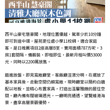
西半山豪宅慧豪閣，地理位置優越，駕車少於10分鐘
即可到達中環，屋苑更位處小學11校網，適合家庭
客。是日推薦項目2座高層B室，實用面積787方呎，3
房1套間隔，備靚裝，即租即住，最新月租叫價53000
元，同時以2200萬放售。
踏進放盤，即見寬敞廳堂，客飯廳涇渭分明，在擺放了
基本家具後，走動空間仍頗寬敞。現時廳堂以簡約白牆
配以地板，並精心布置家具，打造出溫馨雅緻的居住空
間。廳內備有闊玻璃透光，一廳明亮通透，望覽維港海
景，盡享高層景觀優勢。