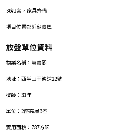
3房1套，家具齊備
項目位置鄰近蘇豪區
放盤單位資料
物業名稱：慧豪閣
地址：西半山干德道22號
樓齡：31年
單位：2座高層B室
實用面積：787方呎