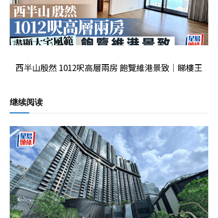
西半山殷然 1012呎高層兩房 飽覽維港景致｜睇樓王
继续阅读