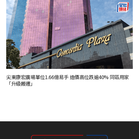
尖東康宏廣場單位1.66億易手 造價高位跌逾40% 同區用家
「升級搬遷」