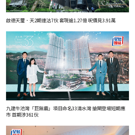
啟德天璽．天2期連沽7伙 套現逾1.27億 呎價見3.91萬
九建牛池灣「巨無霸」項目命名33清水灣 搶閘登場短期應
市 首期涉361伙