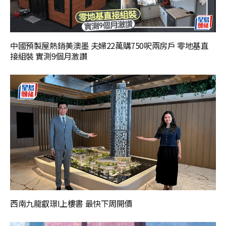
中國預製屋熱銷美澳墨 夫婦22萬購750呎兩房戶 零地基直
接組裝 實測9個月激讚
西南九龍叡璟I上樓書 最快下周開價