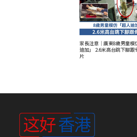
家長注意｜廣東8歲男童模
迪加」 2.6米高台跳下腳
片