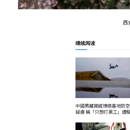
西
继续阅读
中國男藏挪威博德基地防空
疑慮 稱「只想打黑工」遭