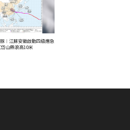
豚︱江蘇安徽啟動四級應急
江岱山縣浪高10米