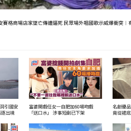
安賽格商場店家墜亡傳遭逼死 民眾場外唱國歌示威爆衝突︱
洞引國安
富婆開戲任女一自肥加60場吻戲
名創優品
驅逐出境
「送口水」 涉事短劇已下架
竟從裙底