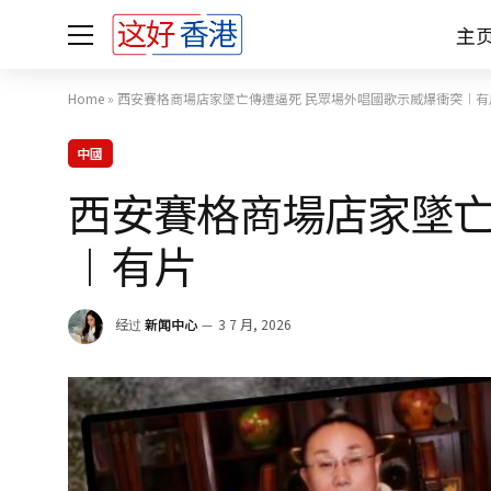
主
Home
»
西安賽格商場店家墜亡傳遭逼死 民眾場外唱國歌示威爆衝突︱有
中國
西安賽格商場店家墜亡
︱有片
经过
新闻中心
3 7 月, 2026