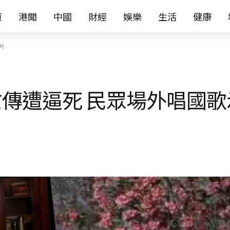
页
港聞
中國
財經
娛樂
生活
健康
片
傳遭逼死 民眾場外唱國歌