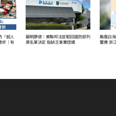
仿「超人
藥明康德︱美聯邦法官駁回國防部列
颱風白海
跟骨折｜有
黑名單決定 指缺乏事實證據
響應 浙