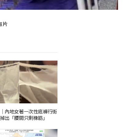
有片
｜內地女著一次性底褲行街
掉出「腰間只剩橡筋」