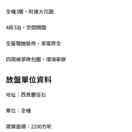
全幢3層，附連大花園
4房3浴，空間開闊
全屋雅緻裝修，家電齊全
四周被翠綠包圍，環境寧靜
放盤單位資料
地址：西貢慶徑石
單位：全幢
建築面積：2100方呎