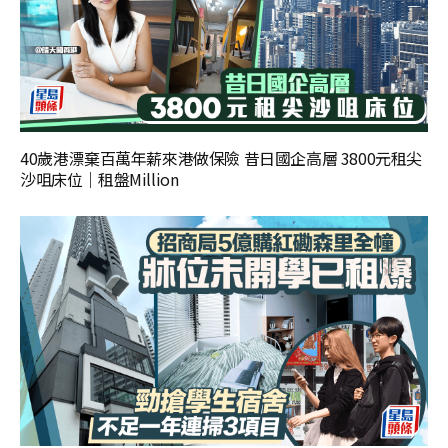
40歲港漂棄百萬年薪來港做保險 昔日國企高層 3800元租尖
沙咀床位｜租盤Million