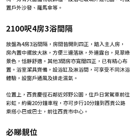
置戶外沙發、羅馬傘等。
2100呎4房3浴間隔
放盤為4房3浴間隔，房間皆開則四正，踏入主人房，
房內置中擺放大牀，方便三邊落牀，外連露台，見翠綠
景色，恬靜舒適。其他3間房亦寬闊四正，已有精心布
置。浴室潔具齊備，設浴缸及淋浴間，可享受不同沐浴
體驗，設窗戶通風及排走濕氣。
位置上，西貢慶徑石鄰近郊野公園，住戶日常駕車前往
彩虹，約需20分鐘車程，亦可步行10分鐘到西貢公路
乘搭小巴或巴士，前往西貢市中心。
必睇靚位