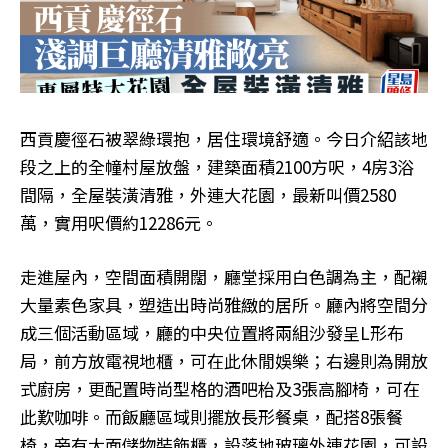
西貢慶徑石被翠綠環抱，居住環境舒適。今日介紹該地
段之上的全幢村屋放盤，建築面積2100方呎，4房3浴
間隔，全屋裝潢清雅，外連大花園，最新叫價2580
萬，實用呎價約12286元。
走進屋內，空間面積開闊，廳堂採用白色調為主，配襯
大量素色家具，塑造出時尚雅緻的居所。廳內將空間分
成三個活動區域，廳的中央位置將兩組沙發呈L形布
局，前方放電視地櫃，可在此休閒娛樂；右邊則為開放
式廚房，更配置時尚型格的酒吧枱及3張高腳椅，可在
此歎咖啡。而飯廳區域則擺放長形餐桌，配搭8張餐
椅，旁有大面儲物裝飾櫃，設落地玻璃外連花園，可設