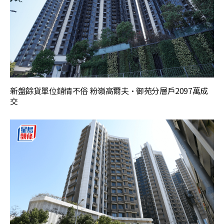
新盤餘貨單位銷情不俗 粉嶺高爾夫·御苑分層戶2097萬成
交