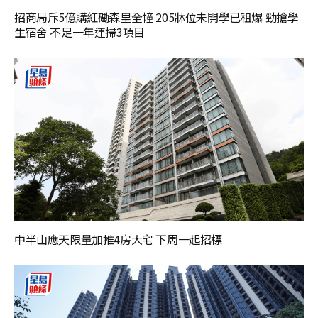
招商局斥5億購紅磡森里全幢 205牀位未開學已租爆 勁搶學
生宿舍 不足一年連掃3項目
中半山應天限量加推4房大宅 下周一起招標