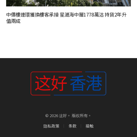
中價樓連環獲換樓客承接 星漣海中層1778萬沽 持貨2年升
值兩成
© 2026 这好。 版权所有。
隐私政策
条款
接触