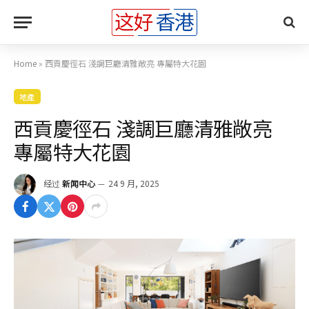
Home
»
西貢慶徑石 淺調巨廳清雅敞亮 專屬特大花園
地產
西貢慶徑石 淺調巨廳清雅敞亮
專屬特大花園
经过
新闻中心
24 9 月, 2025