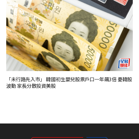
「未行路先入市」 韓國初生嬰兒股票戶口一年飆3倍 憂韓股
波動 家長分散投資美股