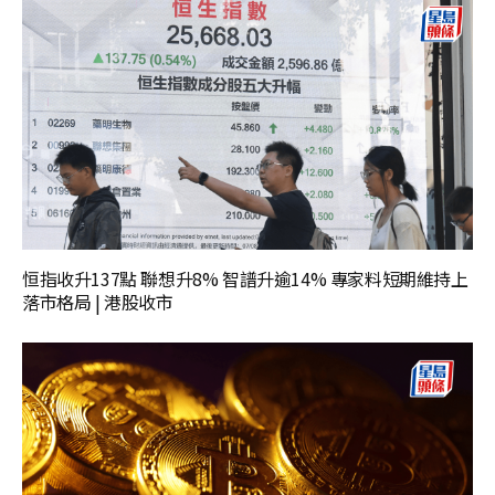
恒指收升137點 聯想升8% 智譜升逾14% 專家料短期維持上
落市格局 | 港股收市