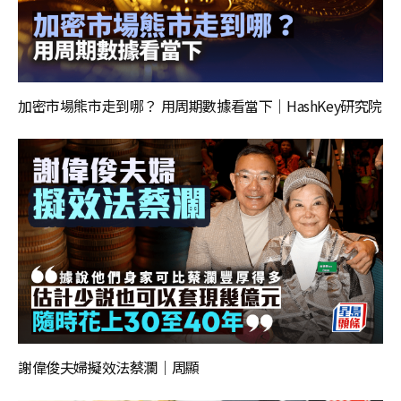
加密市場熊市走到哪？ 用周期數據看當下｜HashKey研究院
謝偉俊夫婦擬效法蔡瀾｜周顯