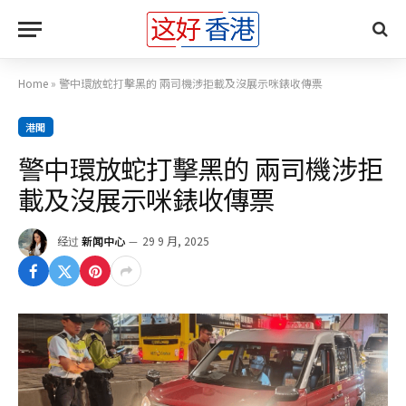
Home
»
警中環放蛇打擊黑的 兩司機涉拒載及沒展示咪錶收傳票
港聞
警中環放蛇打擊黑的 兩司機涉拒
載及沒展示咪錶收傳票
经过
新闻中心
29 9 月, 2025