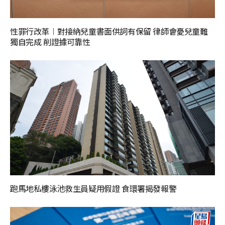
性罪行改革︱對接納兒童書面供詞有保留 律師會憂兒童難
獨自完成 削證據可靠性
跑馬地私樓泳池救生員疑用假證 食環署揭發報警