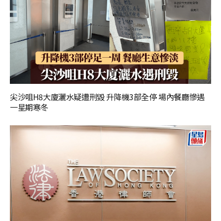
尖沙咀H8大廈灑水疑遭刑毀 升降機3部全停 場內餐廳慘遇
一星期寒冬