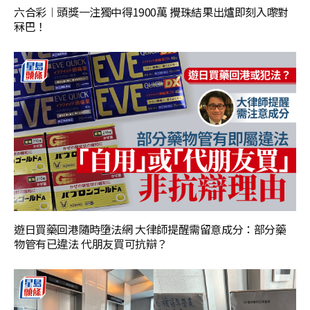
六合彩︱頭獎一注獨中得1900萬 攪珠結果出爐即刻入嚟對
冧巴！
遊日買藥回港隨時墮法網 大律師提醒需留意成分：部分藥
物管有已違法 代朋友買可抗辯？