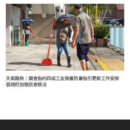
天氣酷熱│調查指約四成工友無獲防暑指引更新工作安排
倡政府加強巡查執法