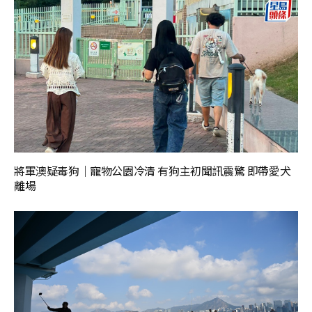
將軍澳疑毒狗｜寵物公園冷清 有狗主初聞訊震驚 即帶愛犬
離場