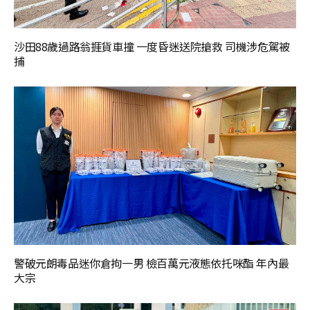
沙田88歲過路翁捱貨車撞 一度昏迷送院搶救 司機涉危駕被
捕
警破元朗毒品迷你倉拘一男 檢百萬元液態依托咪酯 年內最
大宗