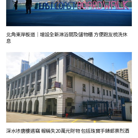
北角東岸板道｜增設全新淋浴間及儲物櫃 方便跑友梳洗休
息
深水埗唐樓遇竊 報稱失20萬元財物 包括珠寶手錶郵票烈酒