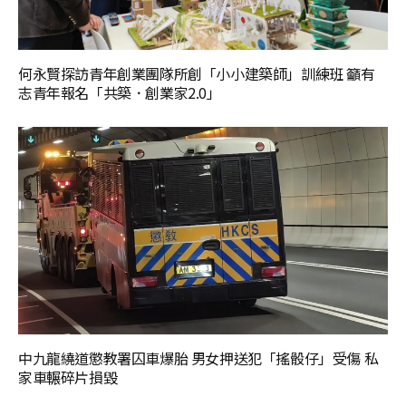
何永賢探訪青年創業團隊所創「小小建築師」訓練班 籲有
志青年報名「共築．創業家2.0」
中九龍繞道懲教署囚車爆胎 男女押送犯「搖骰仔」受傷 私
家車輾碎片損毀