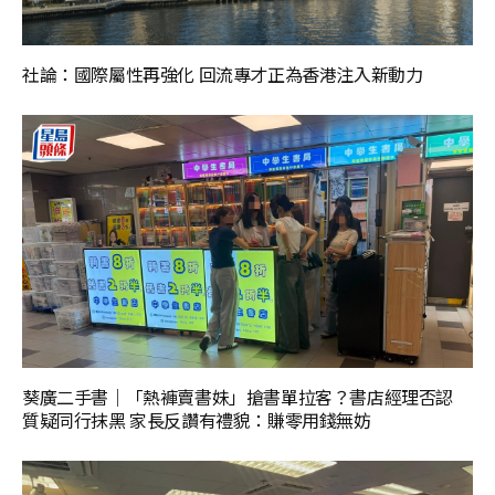
社論：國際屬性再強化 回流專才正為香港注入新動力
葵廣二手書｜「熱褲賣書妹」搶書單拉客？書店經理否認
質疑同行抹黑 家長反讚有禮貌：賺零用錢無妨