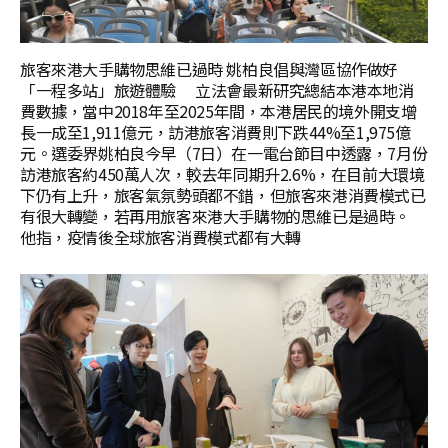
旅客來港大手購物思維已過時 姚柏良倡與灣區協作做好
「一程多站」旅遊體驗 立法會最新研究總結本港本地消
費數據，當中2018年至2025年間，本港居民的境外開支增
長一成至1,911億元，訪港旅客消費則下跌44%至1,975億
元。選委界姚柏良今早（7日）在一電台節目中透露，7月份
訪港旅客約450萬人次，較去年同期升2.6%，在目前大環境
下仍有上升，旅客氣氛勢頭都不錯，但旅客來港消費模式已
有很大轉變，若再用旅客來港大手購物的思維已是過時。
他指，疫情後全球旅客消費模式都有大轉